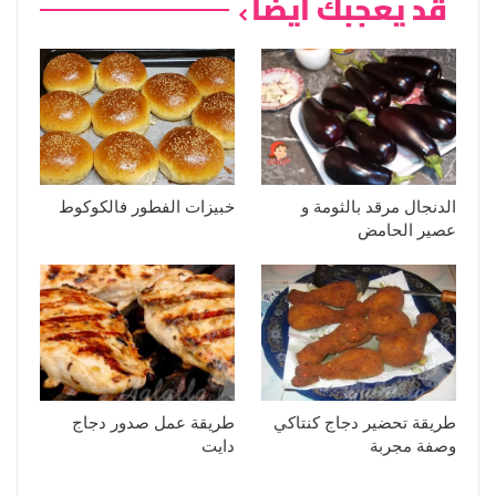
قد يعجبك ايضا
الدنجال مرقد بالثومة و
خبيزات الفطور فالكوكوط
عصير الحامض
طريقة تحضير دجاج كنتاكي
طريقة عمل صدور دجاج
وصفة مجربة
دايت