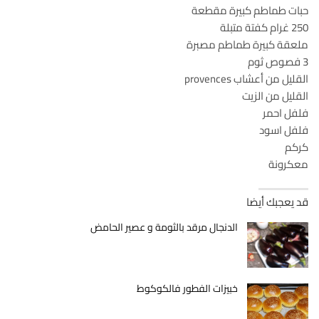
حبات طماطم كبيرة مقطعة
250 غرام كفتة متبلة
ملعقة كبيرة طماطم مصبرة
3 فصوص ثوم
القليل من أعشاب provences
القليل من الزيت
فلفل احمر
فلفل اسود
كركم
معكرونة
قد يعجبك أيضا
الدنجال مرقد بالثومة و عصير الحامض
خبيزات الفطور فالكوكوط