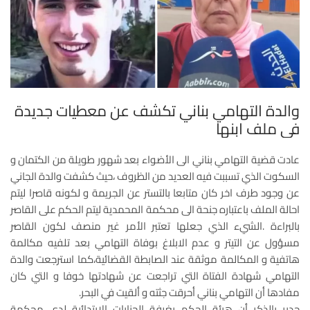
والدة التهامي بناني تكشف عن معطيات جديدة
في ملف ابنها
عادت قضية التهامي بناني الى الأضواء بعد شهور طويلة من الكتمان و
السكوت الذي تسببت فيه العديد من الظروف ،حيث كشفت والدة الجاني
عن وجود طرف اخر كان متابعا بالتستر عن الجريمة و لكونه قاصرا ليتم
احالة الملف باعتباره جنحة الى محكمة المحمدية ليتم الحكم على القاصر
بالبراءة .الشيء الذي جعلها تعتبر الأمر غير منصف لكون القاصر
مسؤول عن التيتر و عدم الابلاغ بوفاة التهامي بعد تلفيه مكالمة
هاتفية و المكالمة موثقة عند الصابطة القضائية،كما استرجعت والدة
التهامي شهادة الفتاة التي تراجعت عن شهادتها خوفا و التي كان
مفادها أن التهامي بناني أحرقت جثته و ألقيت في البحر.
جدير بالذكر أن هيئة الحكم بغرفة الجنايات الابتدائية لدى محكمة