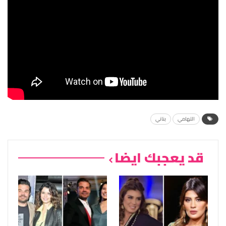
التهامي
بناني
قد يعجبك ايضا