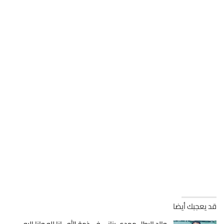
قد يعجبك أيضا
والد البطل مهدي بناني في ذمة الله…انا لله وانا اليه…