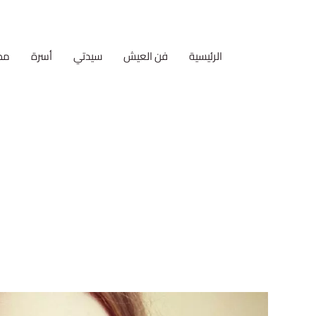
الرئيسية
فن العيش
سيدتي
أسرة
مط