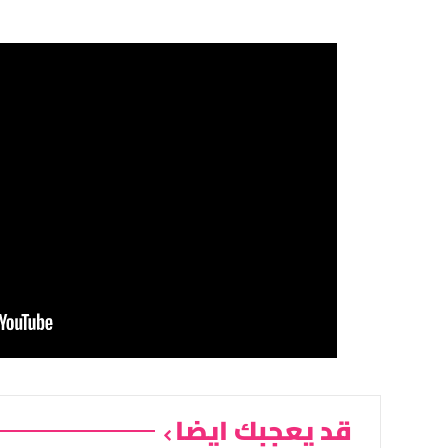
قد يعجبك ايضا