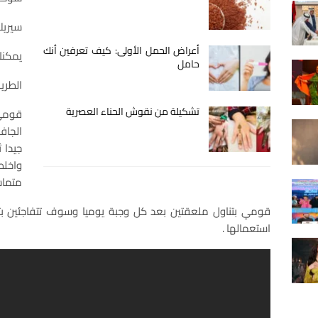
سيريل
أعراض الحمل الأولى: كيف تعرفين أنك
يمكنك
حامل
الطريق
تشكيلة من نقوش الحناء العصرية
قومي 
الجاف
جيدا 
واخل
متماس
قومي بتناول ملعقتين بعد كل وجبة يوميا وسوف تتفاجئين 
استعمالها .