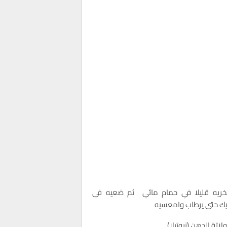
خريه قليلا في حمام مائي ثم ضعيه في
يك حتى يرطاب وامعسيه
اتة الدهن (نيوتيلا)