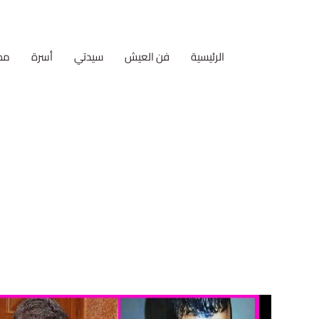
الرئيسية
فن العيش
سيدتي
أسرة
مط