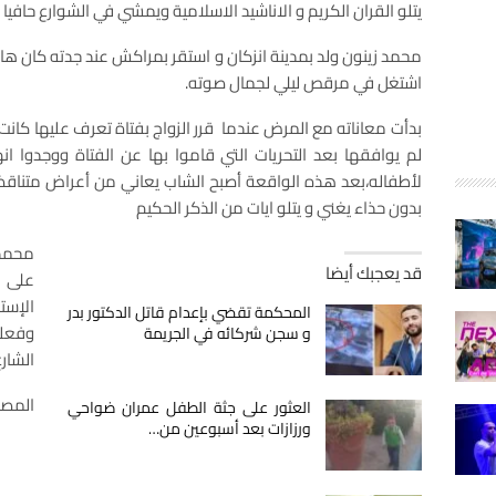
يتلو القران الكريم و الاناشيد الاسلامية ويمشي في الشوارع حافي
محمد زينون ولد بمدينة انزكان و استقر بمراكش عند جدته كان ها
اشتغل في مرقص ليلي لجمال صوته.
بدأت معاناته مع المرض عندما قرر الزواج بفتاة تعرف عليها كانت 
لم يوافقها بعد التحريات التي قاموا بها عن الفتاة ووجدوا انه
لأطفاله،بعد هذه الواقعة أصبح الشاب يعاني من أعراض متناقض
بدون حذاء يغني و يتلو ايات من الذكر الحكيم
محمد 
قد يعجبك أيضا
على ا
الإست
المحكمة تقضي بإعدام قاتل الدكتور بدر
وفعلو
و سجن شركائه في الجريمة
الشار
المصدر
العثور على جثة الطفل عمران ضواحي
ورزازات بعد أسبوعين من…