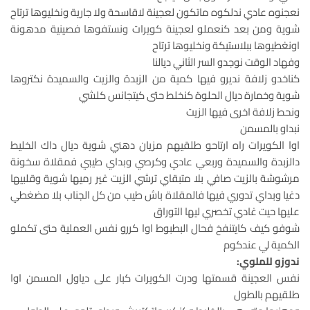
نعجنوه عادي ندلكوه ماتكون لعجينة لاقاسحة ولا جارية ونخليوها ترتاح
شوية ومن بعد كنعملو لعجينة كويرات ونستفوها فصينية مدهونة
اونغطيوها ببلاستيكة ونخليوها ترتاح
وفهاد الوقت نوجدو السر الثاني ديالنا
كناخدو زلافة نديرو فيها كمية من الزبدة والزيت والسميدة نكتروها
شوية وخمارة ديال الحلوة كنخلط حتى كيتجانس كلشي
ونحط زلافة اخرى فيها الزيت
نبداو بالمسمن
اوا الكويرات راه ارتاحو طلقيهم مزيان دهني شوية ديال داك الخليط
دالزبدة والسميدة وربعي عادي وكرصي وبداي طيبي فمقلاة سخونة
مرشوشة بالزيت صافي بلا متبقاي ترشي الزيت غير رميها شوية وقلبيها
دغيا وبداي تدوري فيها فالمقلاة باش طيب من كل الجناب بلا مضغطي
عليها حيت غادي تخصري ليها التوراق
شوفو كيف كايتنفخ فحال البطبوط اوا كررو نفس العملية حتى تكملو
الكمية لي عندكوم
ندوزو للملوي:
نفس العجينة قسمتها ودرت الكويرات كبار على دياول المسمن اوا
طلقيهم بالطول