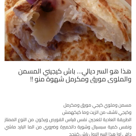
هذا هو السر ديالي… باش كيجيني المسمن
والملوي مورق ومكرمل شهوة منو !!
مسمن وملوي كيجي مورق ومكرمل
وكيجي ناشف من الزيت وما كيكهمش
الطريقة العادية للعجين نفس قياس الفورص ويكون من النوع الممتاز
ونفس كمية سبسيال وشوية دالخميرة وضروري من الما البارد ماشي
دافي اوا هذا السر الاول باش كينجح