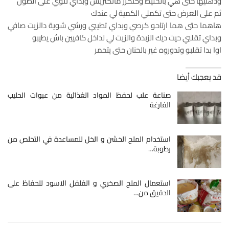
ودهنيها حتى هي بالخليط وكنكرر ماتكتريش وبداي تلوي على الطول
ثم على العرض حتى تكملي الكمية لي عندك
هاهما حتى هما ارتاحو كرصي وبداي تطيبي ورشي شوية دالزيت صافي
وبداي تقلبي حيت ديك الزبدة والزيت لي لداخل كافيين باش يطيبو
اوا بدا تقلبو وتدوروه غير بالحنان حتى يتحمر
قد يعجبك أيضا
صناعة علب لحفظ المواد الغذائية من عبوات الحليب
الفارغة
استخدام الملح الخشن و الخل للمساعدة في التخلص من
رطوبة…
استعمال الملح الصخري و الفلفل الاسود للحفاظ على
الدقيق من…