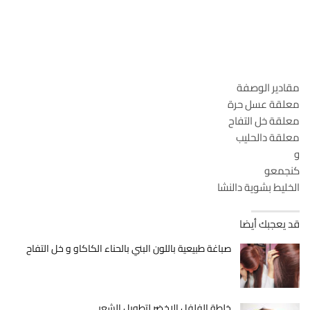
مقادير الوصفة
معلقة عسل حرة
معلقة خل التفاح
معلقة دالحليب
و
كنجمعو
الخليط بشوية دالنشا
قد يعجبك أيضا
صباغة طبيعية باللون البني بالحناء الكاكاو و خل التفاح
خلطة الفلفل الاخضر لتطويل الشعر