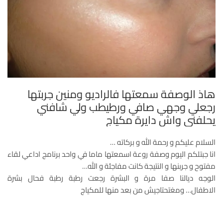
هاذ الوصفة سمعتها فالراديو ومنين جربتها
رجعلي وجهي صافي ورطيطب ولي شافني
يحلفني واش دايرة مكياج
السلام عليكم و رحمة الله و بركاته …
انا جبتلكم اليوم وصفة روعة اسمعتها ماما في واحد برنامج اداعي لقاء
مفتوح و جربنها و النتيجة كانت مفاجئة و الله…
الوجه ديالنا صفا مرة و البشرة رجعت رطبة رطبة فحال بشرة
الاطفال… ومغتحتاجيش من بعد منها للمكياج