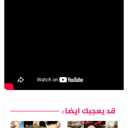
قد يعجبك ايضا