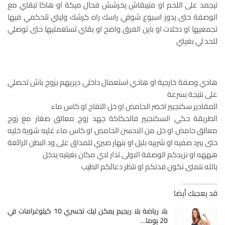
تيجمد على اللحم او متيبقاش يخرشش فحال ميكة او هاكا تبقاي مع
الوصفة حتى يدوز اسبوع شوفي راسك راه كرشك وليتي تتحكمي فيها
تجمعيها او دخلات او باين الفرق واضح او بقاي تستعمليها حتى توصلي
للحد لي بغيتي
هادي وصفة خارجية او هادي استعمال داخلي ديريهم بزوج باش تحصلي
على نتيجة بسرعة
المقادير سكنجبير اخضر الحامض او خل التفاح او كاس ماء
الطريقة حكي السكنجبير فالحكاكة جهد زوج معالق صغار مع زوج
معالق حامض او خل من الاحسن الحامض او كاس ماء غليه شوية خليه
حتى يبرد صفيه او شربيه بليل او بنهار صبري للمداق على ود البطن الرائعة
هههه او نزيدكم الوصفة الاولى تدار لاي مكان بغيتيه يدخل
يالله نتمنى نكون فدتكم او نتظر دعائكم الطيب
قد يعجبك أيضا
بلا رياضة بلا ريجيم يمكن ليك تخسري 10 كيلوغرامات في
20 يوما…