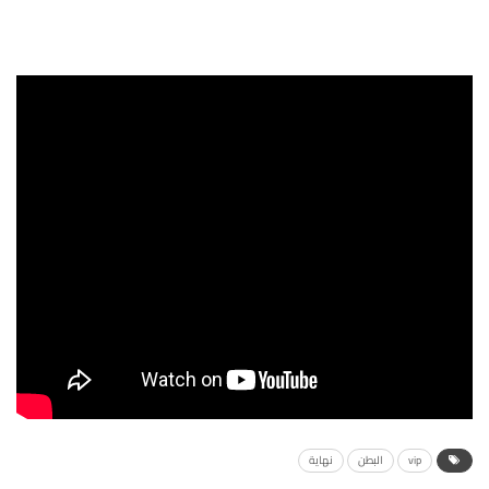
vip
البطن
نهاية