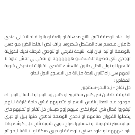
اولا هاد الوصفة تتبين نتائج مدهلة او رائعة او بانوا فالحالات لي عندي
كاملين عندهم هاد المشكل شكروها بزاف لكن الغلط الكبير هو دهن
بالوصفة او تبدا تبان ليك النتيجة تفرحي او تنوضي فرحتك تديك لكوزينة
توجدي شي قصرية تلكسكسو ههههههه او نفخي لي تفش عاود لا
غتبعيها او تولي تاكلي دانون فالعشاء تنقصي الخبازات او تحركي شوية
المهم هي راه تتنبين نتيجة مزيانة من الاسبوع الاول نبداو
المقادير :
خل تفاح + زبد البحر+سكنجبير
الطريقة غتطحن نص كاس سكنجبير او كاس زبد البحر او لا لسان البحر راه
موجود عند العطار بنفس الاسم او غتديريهم فشي حاجة غارقة لانهم
تيفوروا فحال شي فوار تكبي عليهم زوج كيسان خل تفاح او تخليهم حتى
يكملوا الفوران متاعهم او تاخدي الوصفة تدهني منها بليل او ديري
فياليمونيتر تلكوزينة او تغسليها صباح دوزي شوية تثلج على كرشك واخا
بارد ههههه او عاود دهني بالوصفة او ديري ميكة او لا الفيلاليمونتير