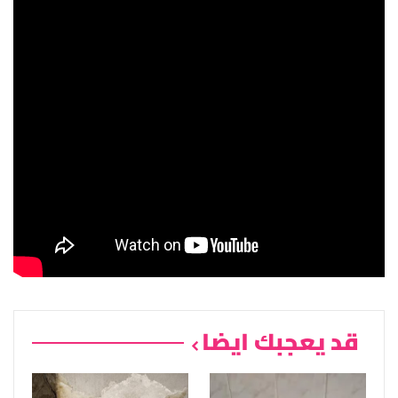
قد يعجبك ايضا