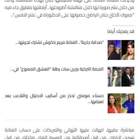
من خلال نشر صورة لها خلال مناقشة أطروحتها ، أرفقتها بتعليق جاء فيه
“مبروك لأختي جنان الراضي حصولها على الدكتوراة في علم النفس”،.
قد يعجبك أيضا
“صدقة جارية”.. الفنانة مريم باكوش تشارك تجربتها…
النجمة التركية بيرين سات بطلة “العشق الممنوع” في…
حسناء مومني تحذر من أساليب الاحتيال والتلاعب بعد
تعرضها…
مباشرة عقبها، انهالت عليها التهاني والتبريكات على حساب الفنانة
نسرين الراضي من قبل أصدقائها من الوسط الفني وكذلك من قبل