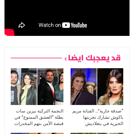
قد يعجبك ايضا
“صدقة جارية”.. الفنانة مريم
النجمة التركية بيرين سات
باكوش تشارك تجربتها
بطلة “العشق الممنوع” في
الخيرية في بنغلاديش
قبضة الأمن بتهم المخدرات