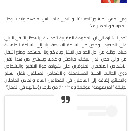
وفي نفس المنشور تابعت:”شنو البديل هاد الناس لعندهم وليدات وجايا
المدرسة والمصاريف”.
تجدر الاشارة الى ان الحكومة المغربية اتخدت قرارا ،بحظر التنقل الليلي
على الصعيد الوطني من الساعة التاسعة ليلا إلى الساعة الخامسة
صباحا، وذلك من اجل الحد من انتشار وباء كورونا المستجد، ومنع التنقل
من وإلى مدن الدار البيضاء، مراكش وأكادير، ويستثنى من هذا القرار
الأشخاص الملقحين المتوفرين على شهادة جواز التلقيح والأشخاص
ذوي الحالات الطبية المستعجلة والأشخاص المكلفين بنقل السلع
والبضائع، إضافة إلى العاملين في القطاعين العام والخاص الحاملين
لوثيقة “أمر بمهمة” موقعة ومختومة من طرف رؤسائهم في العمل”.