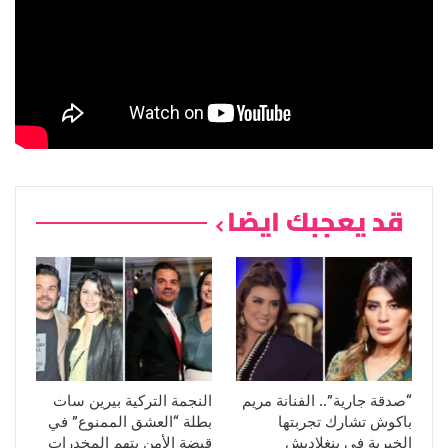
قد يعجبك ايضا
“صدقة جارية”.. الفنانة مريم
النجمة التركية بيرين سات
باكوش تشارك تجربتها
بطلة “العشق الممنوع” في
الخيرية في بنغلاديش
قبضة الأمن بتهم المخدرات