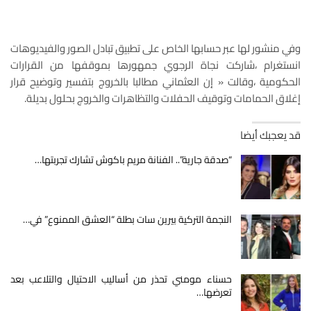
وفي منشور لها عبر حسابها الخاص على تطبيق تبادل الصور والفيديوهات
انستغرام ،شاركت نجاة الرجوي جمهورها بموقفها من القرارات
الحكومية ،وقالت « إن العثماني مطالبا بالخروج بتفسير وتوضيح قرار
إغلاق الحمامات وتوقيف الحفلات والتظاهرات والخروج بحلول بديلة.
قد يعجبك أيضا
“صدقة جارية”.. الفنانة مريم باكوش تشارك تجربتها…
النجمة التركية بيرين سات بطلة “العشق الممنوع” في…
حسناء مومني تحذر من أساليب الاحتيال والتلاعب بعد
تعرضها…