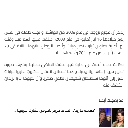
يُذكر أن عجرم تزوجت في عام 2008 من الهاشم، وانجبت طفلة في نفس
يوم ميلادها 16 ايار (مايو) في عام 2009، أطلقت عليها اسم ميلا وغنّت
لها أغنية بعنوان “يارب تكبر ميلا”، وأنجب الزوجان ابنتهما الثانية في 23
نيسان (أبريل) من عام 2011 وأسمياها إيلا.
وكانت عجرم أعلنت في بداية شهر غشت الماضي حملها، بنشرها صورة
تظهر فيها إبنتاها إيلا وميلا وهما تحملان لافتتان مكتوبٌ عليها عبارات
تشير إلى أنّهما ستصبحان شقيقتان لطفلٍ صغير، وأنّ لديهما سرّاً تريدان
الكشف عنه.
قد يعجبك أيضا
“صدقة جارية”.. الفنانة مريم باكوش تشارك تجربتها…