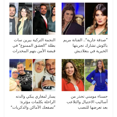
“صدقة جارية”.. الفنانة مريم
النجمة التركية بيرين سات
باكوش تشارك تجربتها
بطلة “العشق الممنوع” في
الخيرية في بنغلاديش
قبضة الأمن بتهم المخدرات
حسناء مومني تحذر من
يسار لمغاري يبكي والدته
أساليب الاحتيال والتلاعب
الراحلة بكلمات مؤثرة:
بعد تعرضها للنصب
“تصفعك الأماكن والذكريات”