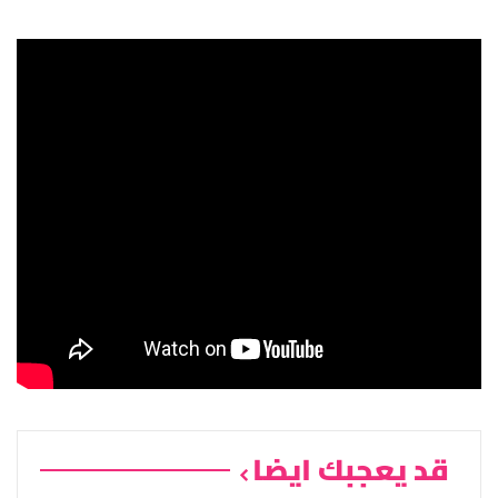
قد يعجبك ايضا