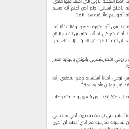
ت “أذكر اللحظة الأولى التي أحببت فيها فادي،
 لأصلح أسناني، ولم أكن أعلم أنّه وسيم
ه أنّه وسيم، وأثّر فيه هذا الأمر”.
ت نانسي أنّها غيّورة بطبعها وقالت “أنا أغار
ا أخنق شريكي. أسأله الكثير من الأمور لأرتاح
تشعر أن ثمّة غلط يتحوّل السؤال إلى شك، لكن
زوجي الأمر يشعرني بأنوثتي بالنهاية القرار
”.
س زوجي، أحياناً أستشيره وهو يعطيني رأيه
 أقبل بإعلان وأخبره لاحقاً”.
صيلي، مرّة غيّرت لون شعري ولم يحبّه وطلب
دما أسافر حتى لو مدّة قصيرة. أمي تساعدني
 مناسبات مدرسيّة مع أنني أخطّط أن أكون