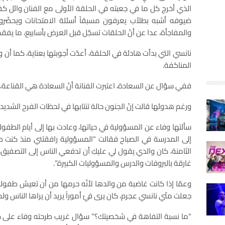
الذي أخرج كل ما في جعبته في الحلقة الأولى مع الفنان وائل كف
ضيوفه أشبه بطلاّب يعرفون مسبقاً أسئلة الامتحانات ويحضّرو
والمفاجأة، عدا عن أنّ الحلقات تسجّل قبل العرض بأسابيع، ما يفقده
نانسي التي بدأت هادئة في الحلقة، أعدّت أجوبتها بعناية، كما أن 
المناكفة.
ففي سؤال عن السعادة، اعتبرت الفنانة أنّ السعادة هي القناعة، وأنّها س
ورغم هدوئها قالت إنّ الجنون حالة تنتابها في لحظات الفرح الشديد
سألتها وفاء عن المسؤولية في حياتها، وعادت بها إلى أيام الطفول
إلى المدرسة في الصباح فقالت “المسؤولية رافقتني منذ كنت 
الثامنة، كان والدي يقول لي عليكِ أن تدفعي الناس إلى التصفيق
غارقة بالبروفات والدرس والمسؤوليات الكبيرة.”.
وعمّا إذا كانت غاضبة من والدها لأنّه حرمها من أن تعيش طفولةً 
جعلت منّي نانسي عجرم، كان يرى فيّ أموراً يريد أن يراها الناس ولم 
“ما نسبة التفاهة في شخصيتك؟” سؤال غريب طرحته وفاء على ضيفته