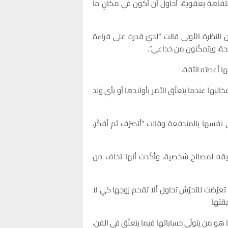
تفاهة بعفوية، أحاول أن أكون في مكانٍ ما
ن النظرة الأولى قالت “لديّ قدرة على قراءة
حيحة، ويتمكّنون من خداعي”.
ا أعطته الثقة.
لبها عندما يتعلّق الأمر بأولادها أو بأي ولد
فسها بالمندفعة وقالت “أتصرّف ثم أفكّر،
 تطيقه لمصالح شخصية، وأكّدت أنها تخاف من
ل تعرّضت للتحرّش تحاول ألا تقحم زوجها كي لا
قتها.
ا هو من يتولّى حساباتها فيما يتعلّق في الفن،