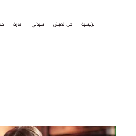
الرئيسية
فن العيش
سيدتي
أسرة
مط