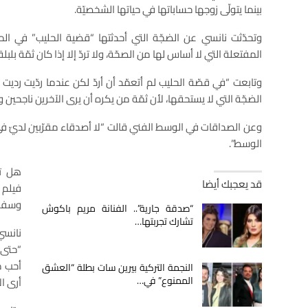
بينما يتولّى زوجها حساباتها في حياتها الشخصيّة.
وتحدّثت نانسي عن الضجّة التي أحدثتها “قضية الحليب” في المغ
المفتعلة التي لا أساس لها من الصحّة، ولا تردّ إلا إذا كان ثمّة بلبلة
وتابعت “في قصّة الحليب لم أتعمّد أن أردّ لكن عندما ردّيت رديت 
الضجّة التي لا يستحقها، لأن ثمّة من يكره أن يرى الآخرين ناجحين
وعن الصداقات في الوسط الفني قالت “لا أصدقاء مقرّبين لديّ في
الوسط”.
هل تن
قد يعجبك أيضا
فيلم 
وسفر و
“صدقة جارية”.. الفنانة مريم باكوش
تشارك تجربتها…
نانسي
“حتى 
أحب م
النجمة التركية بيرين سات بطلة “العشق
الممنوع” في…
أرى ال