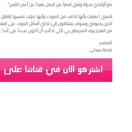
مع أولادي بحريّة ونبني قصراً من الرمل بعيداً عن أعين الناس”.
نانسي اعترفت بأنّها تخاف من الموت، وأنها مرّنت نفسها لتتقبّل
الذين يحبونني وسوف يشتاقون إليّ. لكني أفضّل الموت على العجز. 
من العجز يربك المحيطين بي لأنّي لا أحب أن أكون عبءاً على أحد”.
المصدر:
مجلة سيدتي