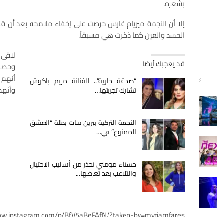
بشعره.
إلا أن النجمة ميريام فارس حرصت على إخفاء ملامحه بعد أن قر
الحسد والعين كما ذكرت هي مسبقاً.
لاقى 
قد يعجبك أيضا
وحصد 
أنهم 
“صدقة جارية”.. الفنانة مريم باكوش
وأنهم
تشارك تجربتها…
النجمة التركية بيرين سات بطلة “العشق
الممنوع” في…
حسناء مومني تحذر من أساليب الاحتيال
والتلاعب بعد تعرضها…
ww.instagram.com/p/BfV5aBeFAfN/?taken-by=myriamfares