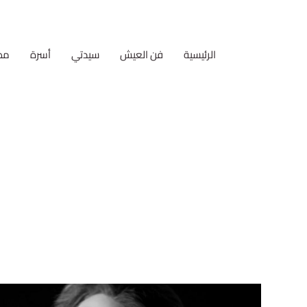
الرئيسية
فن العيش
سيدتي
أسرة
مط