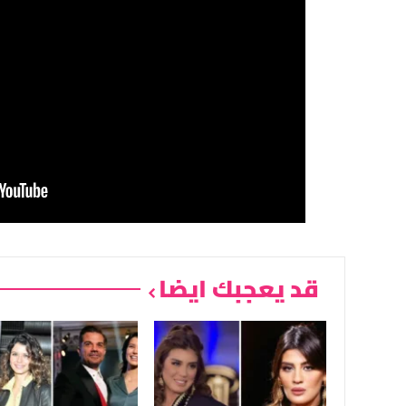
قد يعجبك ايضا