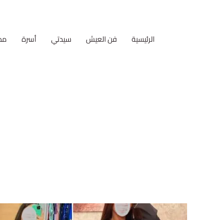
الرئيسية
فن العيش
سيدتي
أسرة
مط