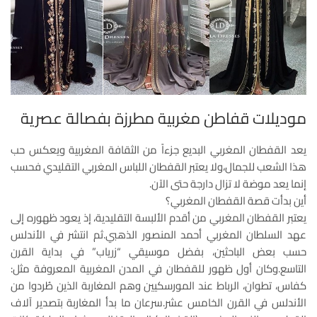
موديلات قفاطن مغربية مطرزة بفصالة عصرية
يعد القفطان المغربي البديع جزءاً من الثقافة المغربية ويعكس حب
هذا الشعب للجمال،ولا يعتبر القفطان اللباس المغربي التقليدي فحسب
إنما يعد موضة لا تزال دارجة حتى الآن.
أين بدأت قصة القفطان المغربي؟
يعتبر القفطان المغربي من أقدم الألبسة التقليدية، إذ يعود ظهوره إلى
عهد السلطان المغربي أحمد المنصور الذهبي.ثم انتشر في الأندلس
حسب بعض الباحثين، بفضل موسيقي “زرياب” في بداية القرن
التاسع.وكان أول ظهور للقفطان في المدن المغربية المعروفة مثل:
كفاس، تطوان، الرباط عند المورسكيين وهم المغاربة الذين طُردوا من
الأندلس في القرن الخامس عشر.سرعان ما بدأ المغاربة بتصدير آلاف