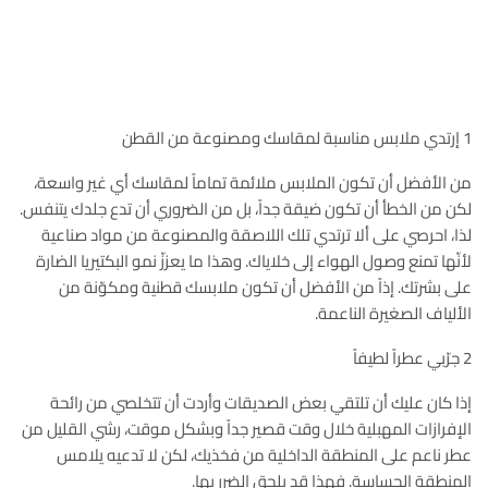
1 إرتدي ملابس مناسبة لمقاسك ومصنوعة من القطن
من الأفضل أن تكون الملابس ملائمة تماماً لمقاسك أي غير واسعة،
لكن من الخطأ أن تكون ضيقة جداً، بل من الضروري أن تدع جلدك يتنفس.
لذا، احرصي على ألا ترتدي تلك اللاصقة والمصنوعة من مواد صناعية
لأنّها تمنع وصول الهواء إلى خلاياك. وهذا ما يعززّ نمو البكتيريا الضارة
على بشرتك. إذاً من الأفضل أن تكون ملابسك قطنية ومكوّنة من
الألياف الصغيرة الناعمة.
2 جرّبي عطراً لطيفاً
إذا كان عليك أن تلتقي بعض الصديقات وأردت أن تتخلصي من رائحة
الإفرازات المهبلية خلال وقت قصير جداً وبشكل موقت، رشي القليل من
عطر ناعم على المنطقة الداخلية من فخذيك، لكن لا تدعيه يلامس
المنطقة الحساسة. فهذا قد يلحق الضرر بها.