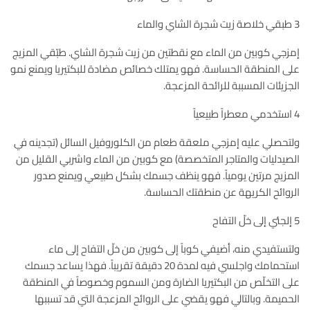
3 طبقي خلاصة زيت شجرة الشاي والماء
إمزجي كوبين من الماء مع نقطتين من زيت شجرة الشاي. طبّقي المزيج
على المنطقة الحساسة. فهو يمتلك خصائص مضادة للبكتيريا ويمنع نمو
الجزيئات المسببة للرائحة المزعجة.
4 استخدمي معطراً طبيعياً
ولتحصلي عليه إمزجي ملعقة طعام من الكلوروفيل السائل (تجدينه في
الصيدليات والمتاجر المتخصصة) مع كوبين من الماء واشربي القليل من
المزيج مرتين يومياً. فهو ينظف جسمك بشكل طبيعي ويمنع صدور
الروائح الكريهة عن منطقتك الحساسة.
5 إلجئي إلى خلّ التفاح
ولتستفيدي منه، أضيفي كوباً إلى كوبين من خلّ التفاح إلى ماء
استحمامك واجلسي فيه لمدة 20 دقيقة تقريباً. فهذا يساعد جسمك
على التخلّص من البكتيريا الضارة ومن السموم وخصوصاً في المنطقة
الحميمة. وبالتالي فهو يقضي على الروائح المزعجة التي قد تسببها