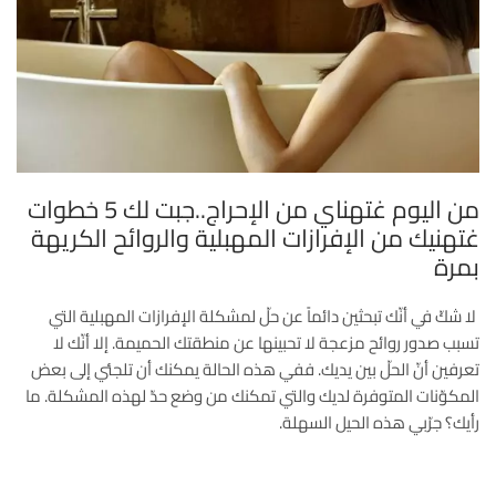
من اليوم غتهناي من الإحراج..جبت لك 5 خطوات
غتهنيك من الإفرازات المهبلية والروائح الكريهة
بمرة
لا شكّ في أنّك تبحثين دائماً عن حلّ لمشكلة الإفرازات المهبلية التي
تسبب صدور روائح مزعجة لا تحبينها عن منطقتك الحميمة. إلا أنّك لا
تعرفين أنّ الحلّ بين يديك. ففي هذه الحالة يمكنك أن تلجئي إلى بعض
المكوّنات المتوفرة لديك والتي تمكنك من وضع حدّ لهذه المشكلة. ما
رأيك؟ جرّبي هذه الحيل السهلة.