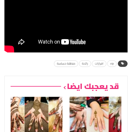
vip
افرازات
رائحة
منطقة حساسة
قد يعجبك ايضا