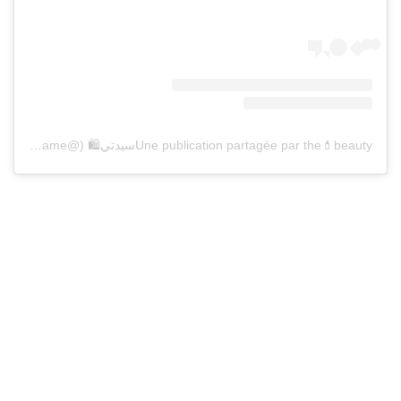
Une publication partagée par the💄beautyسيدتي🛍 (@beauty.dame)