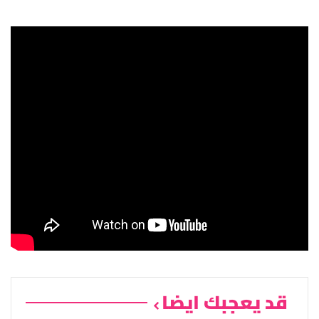
قد يعجبك ايضا