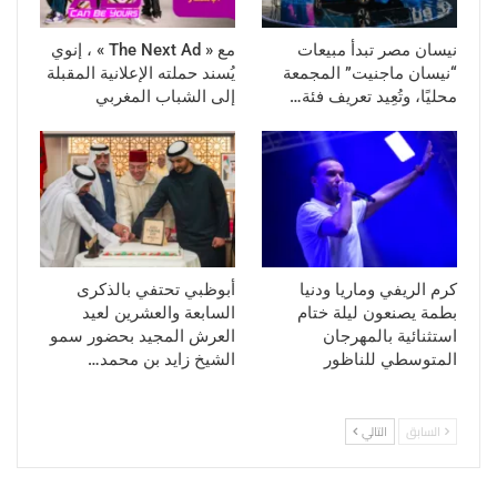
نيسان مصر تبدأ مبيعات
مع « The Next Ad » ، إنوي
“نيسان ماجنيت” المجمعة
يُسند حملته الإعلانية المقبلة
محليًا، وتُعِيد تعريف فئة…
إلى الشباب المغربي
كرم الريفي وماريا ودنيا
أبوظبي تحتفي بالذكرى
بطمة يصنعون ليلة ختام
السابعة والعشرين لعيد
استثنائية بالمهرجان
العرش المجيد بحضور سمو
المتوسطي للناظور
الشيخ زايد بن محمد…
السابق
التالي