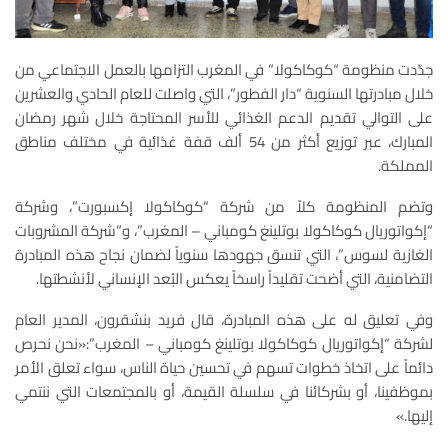
جدّدت منظومة “كوكاكولا” في المغرب التزامها بالعمل الاجتماعي من
خلال مبادرتها السنوية “دار الفطور”، التي واصلت للعام الحادي والعشرين
على التوالي تقديم الدعم الغذائي للأسر المحتاجة خلال شهر رمضان
المبارك، عبر توزيع أكثر من 54 ألف قفة غذائية في مختلف مناطق
المملكة.
وتضم المنظومة كلاً من شركة “كوكاكولا إكسبورت”، وشركة
“إكواتوريال كوكاكولا بوتلينغ كومباني – المغرب”، و”شركة المشروبات
الغازية لسوس”، التي تنسق جهودها سنوياً لضمان نجاح هذه المبادرة
التضامنية، التي أضحت تقليداً راسخاً يعكس البُعد الإنساني لأنشطتها.
وفي تعليق له على هذه المبادرة، قال فريد بنشقرون، المدير العام
لشركة “إكواتوريال كوكاكولا بوتلينغ كومباني – المغرب”:«نحن نحرص
دائماً على اتخاذ خطوات تسهم في تحسين حياة الناس، سواء تعلق الأمر
بموظفينا، أو بشركائنا في سلسلة القيمة، أو بالمجتمعات التي ننتمي
إليها.»