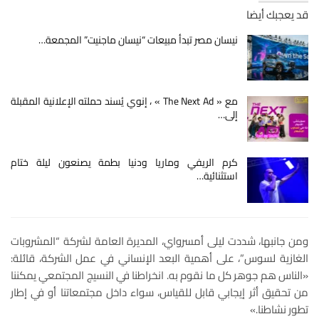
قد يعجبك أيضا
نيسان مصر تبدأ مبيعات “نيسان ماجنيت” المجمعة…
مع « The Next Ad » ، إنوي يُسند حملته الإعلانية المقبلة
إلى…
كرم الريفي وماريا ودنيا بطمة يصنعون ليلة ختام
استثنائية…
ومن جانبها، شددت ليلى أمسرواي، المديرة العامة لشركة “المشروبات
الغازية لسوس”، على أهمية البعد الإنساني في عمل الشركة، قائلة:
«الناس هم جوهر كل ما نقوم به. انخراطنا في النسيج المجتمعي يمكننا
من تحقيق أثر إيجابي قابل للقياس، سواء داخل مجتمعاتنا أو في إطار
تطور نشاطنا.»