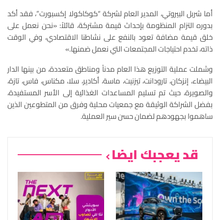
أما شربل البيروتي، المدير العام لشركة “كوكاكولا إكسبورت”، فقد أكد
بدوره التزام المنظومة بإحداث قيمة مشتركة، قائلاً: «نحن نعمل على
خلق قيمة مضافة تعود بالنفع على نشاطنا الاقتصادي، وفي الوقت
ذاته، تخدم احتياجات المجتمعات التي نعمل ضمنها.»
وشملت عملية التوزيع هذا العام مدناً ومناطق متعددة، من بينها الدار
البيضاء، إنزكان، تارودانت، تيزنيت، ماسة، أكادير، سلا، مكناس، فاس، تازة،
والصويرة، حيث تم تسليم المساعدات الغذائية إلى الأسر المستفيدة،
بفضل الشراكة الوثيقة مع جمعيات محلية وفرق من المتطوعين الذين
ساهموا بجهودهم لضمان حسن سير العملية.
قد يعجبك ايضا