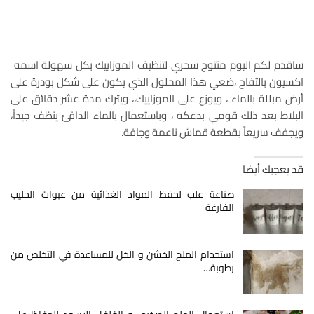
ساقدم لكم اليوم منتوج سحري لتنظيف الموزاييك بكل سهولة اسمه
اكسيون بالتفاح ،ضعي هذا المحلول الذي يكون على شكل بودرة على
أرض مبللة بالماء ، ويوزع على الموزاييك،، ويترك مدة عشر دقائق على
البلاط بعد ذلك قومي بدعكه ، وباستعمال بالماء الدافئ ينظف جيداً،
ويجفف سريعاً بقطعة قماش ناعمة وجافة.
قد يعجبك أيضا
صناعة علب لحفظ المواد الغذائية من عبوات الحليب
الفارغة
استخدام الملح الخشن و الخل للمساعدة في التخلص من
رطوبة…