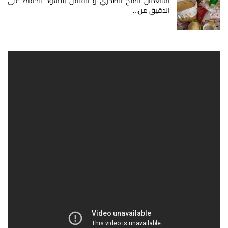
استعمال الملح الصخري و الفلفل الاسود للحفاظ على
الدقيق من…