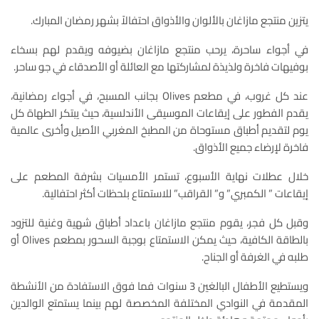
يتزين منتجع مازاغان بالألوان والأذواق احتفالاً بشهر رمضان المبارك.
في أجواء ساحرة، يرحب منتجع مازاغان بضيوفه ويقدم لهم بسخاء
بوفيهات فاخرة ولذيذة لمشاركتها مع العائلة أو الأصدقاء في جو ساحر.
عند كل غروب، في مطعم Olives بجانب المسبح، في أجواء رمضانية،
يقدم الفطور على إيقاعات الموسيقى الأندلسية، حيث يبتكر الطهاة كل
يوم لتقديم أطباق مستوحاة من المطبخ المغربي الأصيل وأخرى عالمية
فاخرة لإرضاء جميع الأذواق.
خلال عطلات نهاية الأسبوع، تستمر الأمسيات بشرفة المطعم على
إيقاعات ” الكمبري” و” القراقب” للاستمتاع بلحظات أكثر احتفالية.
وقبل كل فجر، يقوم منتجع مازاغان باعداد أطباق شهية وغنية للتزود
بالطاقة الكافية، حيث يمكن الاستمتاع بوجبة السحور بمطعم Olives أو
طلبه في الغرفة أو الجناح.
ويستطيع الأطفال البالغين 3 سنوات فما فوق الاستفادة من الأنشطة
المقدمة في النوادي المختلفة المخصصة لهم بينما يستمتع الوالدين