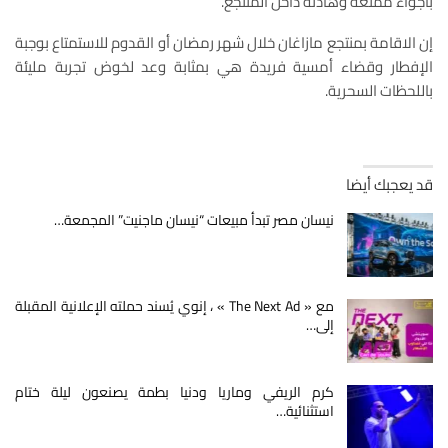
بأجواء ممتعة وهادئة داخل المنتجع.
إن الاقامة بمنتجع مازاغان خلال شهر رمضان أو القدوم للاستمتاع بوجبة
الإفطار وقضاء أمسية فريدة هي بمثابة وعد لخوض تجربة مليئة
باللحظات السحرية.
قد يعجبك أيضا
نيسان مصر تبدأ مبيعات “نيسان ماجنيت” المجمعة…
مع « The Next Ad » ، إنوي يُسند حملته الإعلانية المقبلة
إلى…
كرم الريفي وماريا ودنيا بطمة يصنعون ليلة ختام
استثنائية…