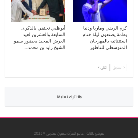
كرم الريفي وماريا ودنيا
أبوظبي تحتفي بالذكرى
بطمة يصنعون ليلة ختام
السابعة والعشرين لعيد
استثنائية بالمهرجان
العرش المجيد بحضور سمو
المتوسطي للناظور
الشيخ زايد بن محمد…
السابق
التالي
اترك تعليقا
موقع يالالة . عالم المرأة بعيون مغربي ©2025