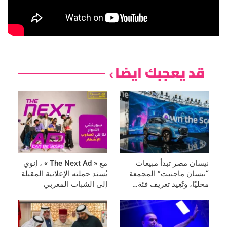
قد يعجبك ايضا
نيسان مصر تبدأ مبيعات
مع « The Next Ad » ، إنوي
“نيسان ماجنيت” المجمعة
يُسند حملته الإعلانية المقبلة
محليًا، وتُعِيد تعريف فئة…
إلى الشباب المغربي