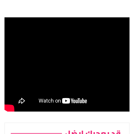
قد يعجبك ايضا