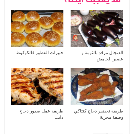
الدنجال مرقد بالثومة و
خبيزات الفطور فالكوكوط
عصير الحامض
طريقة تحضير دجاج كنتاكي
طريقة عمل صدور دجاج
وصفة مجربة
دايت