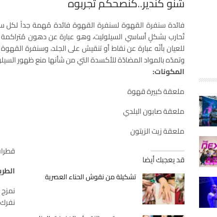
شنو كندير..كنصحكم تجربوه
فائدة سنفرة القهوة لسنفرة القهوة فائدة مُهمة جداً لكل س
تُحارب بشكلٍ أساسي السيلوليت، وهو عبارة عن دهون مُتراكمة ت
للعيان بأنّه عبارة عن نقاط أو تنقيش على الجلد، وسنفرة القهوة 
وتمدّه بالمواد المضادّة للأكسدة التي من شأنها منع ظهور السيلول
المكونات:
ملعقة كبيرة قهوة
ملعقة صابون البلدي
ملعقة زيت الزيتون
قطرات
قد يعجبك أيضا
الطري
تشكيلة من نقوش الحناء العصرية
نمزج 
نفرك ج