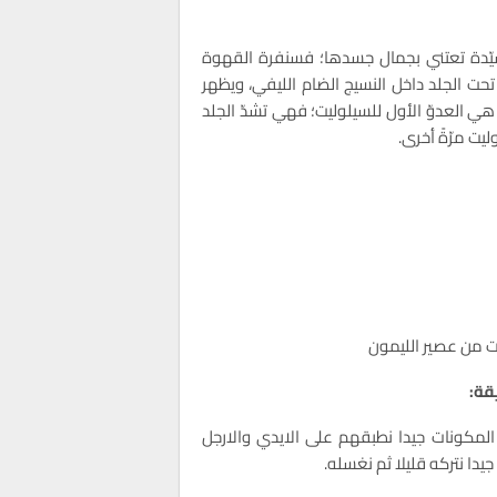
يّدة تعتني بجمال جسدها؛ فسنفرة القهوة
حت الجلد داخل النسيج الضام الليفي، ويظهر
هي العدوّ الأول للسيلوليت؛ فهي تشدّ الجلد
يت مرّةً أخرى.
 من عصير الليمون
قة:
المكونات جيدا نطبقهم على الايدي والارجل
يدا نتركه قليلا ثم نغسله.