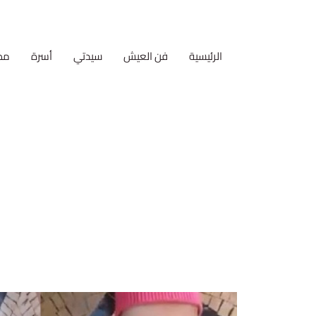
الرئيسية
فن العيش
سيدتي
أسرة
مط