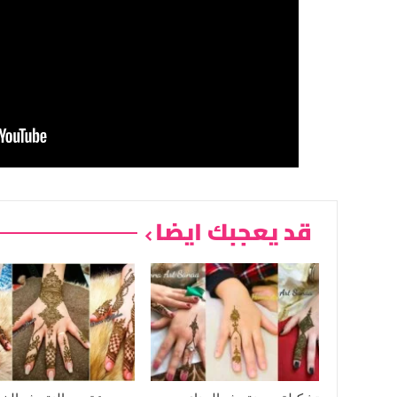
قد يعجبك ايضا