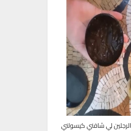
والرجلين لي شافني كيسولني