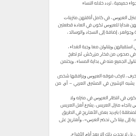
ﺍﺀ ﺣﻤﻴﻤﻴﺔ ، ﺗﺮﺩﺩ ﺧﻼﻟﻪ ﺍﻟﻨﺴﺎﺀ
ﻣﻨﺰﻝ ﺍﻟﻌﺮﻭﺱ ، ﻓﻲ ﻛﺎﻣﻞ ﺃﻧﺎﻗﺘﻬﻦ ﻣﺘﺰﻳﻨﺎﺕ
ﻣﻌﻬﻦ ﻫﺪﺍﻳﺎ ﻟﻠﻌﺮﻭﺱ ﺗﻜﻮﻥ ﻓﻲ ﺍﻟﻌﺎﺩﺓ ﻗﻄﻌﺘﻴﻦ
ﻮﺍﻫﺮ ، ﺇﺿﺎﻓﺔ ﺇﻟﻰ ﺍﻟﺴﺠﺎﺩ ﻭﺍﻟﻮﺳﺎﺋﺪ ،
.
ﺍﺳﺘﻘﺒﺎﻟﻬﻦ ﻭﻳﺘﻨﺎﻭﻟﻦ ﻣﻌﺎ ﻭﺟﺒﺔ ﺍﻟﻐﺪﺍﺀ ،
ﺟﺒﺔ ﻓﻲ ﺻﺤﻮﻥ ﻣﻦ ﻓﺨﺎﺭ ﻣﺰﺭﻛﺶ. ﺛﻢ ﺗﻄﺒﺦ
ﻭﻝ ﺍﻟﺠﻤﻴﻊ ﻣﻨﻪ ﻓﻲ ﺑﺪﺍﻳﺔ ﺍﻟﻤﺴﺎﺀ ، ﻭﻳﺨﺘﻤﻦ
ﺰﺧﺮﻑ ، ﻟﺘﺮﻛﺐ ﻓﻮﻗﻪ ﺍﻟﻌﺮﻭﺱ ﻭﻳﺮﺍﻓﻘﻬﺎ ﺷﺨﺺ
 ﻳﺸﺒﻪ ﺍﻹﺷﺒﻴﻦ ﻓﻲ ﺍﻟﻤﺸﺮﻕ ﺍﻟﻌﺮﺑﻲ – ﺃﻱ ﻣﻦ
ﻜﻮﻥ ﻓﻲ ﺍﻧﺘﻈﺎﺭ ﺍﻟﻌﺮﻭﺱ ﻓﻲ ﻣﻨﺰﻟﻪ ﻭﻻ
 ﺑﺎﺗﺠﺎﻩ ﻣﻨﺰﻝ ﺍﻟﻌﺮﻳﺲ ، ﻳﺸﺮﻉ ﺃﻫﻞ ﺍﻟﻌﺮﻳﺲ
ﻨﻄﻘﺔ ) ﺑﺘﺮﺩﻳﺪ ﺑﻌﺾ ﺍﻷﻫﺎﺯﻳﺞ ﻓﻲ ﺍﻟﻄﺮﻳﻖ
ﺔ ﺇﻟﻰ ﺑﻴﺘﻨﺎ ﻛﻲ ﻧﺤﻀﺮ ﺍﻟﻌﺮﺱ» ، ﻭﺃﻫﺎﺯﻳﺞ ﻋﻠﻰ
 ﺑﻞ ﻻ ﻳﺤﺪﺙ ﺫﻟﻚ ﺇﻻ ﺑﻌﺪ ﺃﻳﺎﻡ ﺍﻷﻓﺮﺍﺡ.