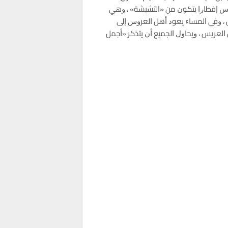
ﻠﻌﺮﺱ ﺇﻓﻄﺎﺭﺍ ﻳﺘﻜﻮﻥ ﻣﻦ «ﺍﻟﺘﺸﻴﺸﺔ» ، ﻭﻫﻲ
ﻞ ، ﻭﻓﻲ ﺍﻟﻤﺴﺎﺀ ﻳﻌﻮﺩ ﺃﻫﻞ ﺍﻟﻌﺮﻭﺱ ﺇﻟﻰ
ﺍﻟﻌﺮﻳﺲ ، ﻭﻳﺤﺎﻭﻝ ﺍﻟﺠﻤﻴﻊ ﺃﻥ ﻳﺘﺬﻛﺮ «ﺃﺟﻤﻞ