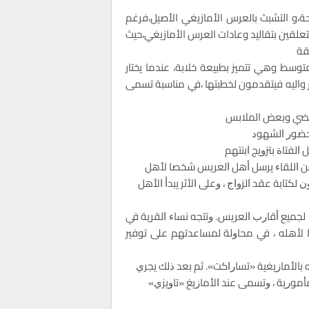
ة،و التشبث بالعرس الأمازيغي الأصيل،فرغم
تعلقين بتقاليد وعادات العرس الأمازيغي،حيث
قة
ﺳﻂ وهي تتميز بطبيعة خلابة، ﻋﻨﺪﻣﺎ ﻳختار
ر واليه فيتقدمون لخطبتها ،في مناسبة تسمى
م فضي وبعض الملابس
ﺑﺤﻀﻮﺭ ﺍﻟﺸﻬﻮﺩ
ﻟﻔﺘﺎﺓ ﺑﺘﺰﻭﻳﺞ ﺍﺑﻨﺘﻬﻢ
ﻉ ﻣﻦ ﺍﻟﻠﻘﺎﺀ ﻳﺮﺳﻞ ﺃﻫﻞ ﺍﻟﻌﺮﻳﺲ ﺷﺨﺼﺎ ﻷﻫﻞ
ﻟﻜﺘﺎﺑﺔ ﻋﻘﺪ ﺍﻟﺰﻭﺍﺝ ، ﻭﻋﻠﻰ ﺍﻷﺛﺮ ﻳﺒﺪﺃ ﺍﻷﻫﻞ
ﻟﺠﻤﻴﻊ ﺃﻗﺎﺭﺏ ﺍﻟﻌﺮيس. ﻭﺗﺘﺠﻪ ﻧﺴﺎﺀ ﺍﻟﻘﺮﻳﺔ ﻓﻲ
ﻷﻫﻠﻪ ، ﻓﻲ ﻣﺤﺎﻭﻟﺔ ﻟﻤﺴﺎﻋﺪﺗﻬﻢ ﻋﻠﻰ ﺗﻮﻓﻴﺮ
ﺑﺎﻷﻣﺎﺯﻳﻐﻴﺔ «ﺗﺴﺎﺭﺍﻛﺖ». ﺛﻢ ﺑﻌﺪ ﺫﻟﻚ ﻳﺠﺮﻱ
ﻤﺄﻣﻮﺭﻳﺔ ، ﻭﺗﺴﻤﻰ ﻋﻨﺪ ﺍﻷﻣﺎﺯﻳﻎ «ﺗﺎﻭﻳﺰﻱ»