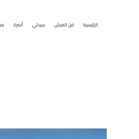
الرئيسية
فن العيش
سيدتي
أسرة
مط