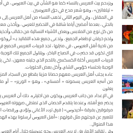
ﻭﻳﺰﺩﺣﻢ ﺑﻴﺖ ﺍﻟﻌﺮﻳﺲ ﺑﺎﻟﻨﺴﺎﺀ ﻛﻤﺎ ﻫﻮ ﺍﻟﺸﺄﻥ ﻓﻲ ﺑﻴﺖ ﺍﻟﻌﺮﻭﺱ ، ﻓﻲ ﺃﺟﻮ
« ﺗﻴﻠﻐﺎﺗﻴﻦ» ، ﻭﻫﻮ ﺷﻌﺮ ﻣﺪﺡ ﻓﻲ ﺣﻖ ﺍﻟﻌﺮﻭﺳﻴﻦ .
ﻓﻲ ﺍﻟﻤﻘﺎﺑﻞ ، ﻭﻓﻲ ﺍﻟﻴﻮﻡ ﺍﻟﺜﺎﻧﻲ ﺗﺬﻫﺐ ﺍﻟﻨﺴﺎﺀ ﻣﻦ ﺃﻫﻞ ﺍﻟﻌﺮﻳﺲ ﺇﻟﻰ 
ﺑﺎﻟﺤﻠﻲ ، ﺑﻌﺪﻣﺎ ﺃﻣﻀﻴﻦ ﺃﻳﺎﻣﺎ ﺷﺎﻗﺔ ﻓﻲ ﺍﻟﺘﺤﻀﻴﺮ ﻟﻠﻌﺮﺱ ، ﻭﻳﺄﺧﺬﻥ 
ﻣﻦ ﻛﻞ ﻧﻮﻉ ﻣﻦ ﺍﻟﻤﻼﺑﺲ ﻭﺑﻌﺾ ﺍﻷﺷﻴﺎﺀ ﺍﻟﻨﺴﺎﺋﻴﺔ ﻣﻦ ﺣﻘﺎﺋﺐ ﻭﺃﺣﺬﻳﺔ ﻭﺟ
ﻭﻟﺤﻢ ﺧﺮﻓﺎﻥ ﻹﻃﻌﺎﻡ ﺍﻟﺠﻤﻴﻊ ، ﻭﺗﺪﻋﻰ ﺟﻤﻴﻊ ﻫﺬﻩ ﺍﻟﺘﻘﺎﻟﻴﺪ ﺑـ« ﺃﺭﻭﻛﻮ»
ﻣﻦ ﻧﺎﺣﻴﺔ ﺃﻫﻞ ﺍﻟﻌﺮﻭﺱ ، ﻓﻲ ﻣﻨﺰﻟﻬﺎ ، ﺗﺠﺪ ﻗﺮﻳﺒﺎﺕ ﺍﻟﻌﺮﻳﺲ ﺍﻟﺠﻤﻴﻊ ﻓﻲ 
ﺍﻟﺘﻲ ﺗﻜﻮﻥ ﻗﺪ ﺣﻀﺮﺕ ﻓﻲ ﺍﻟﺼﺒﺎﺡ ﺍﻟﺒﺎﻛﺮ ، ﻭﻳﺘﻨﺎﻭﻝ ﺍﻟﺠﻤﻴﻊ ﺗﻠﻚ ﺍﻟﻮ
ﻗﺮﻳﺒﺎﺕ ﺍﻟﻌﺮﻳﺲ ﺃﻛﻠﺔ ﺍﻟﻜﺴﻜﺴﻲ ﺑﺎﻟﻠﺤﻢ ﺍﻟﺬﻱ ﺟﻠﺒﻨﻪ ﻣﻌﻬﻦ ، ﻟﻜﻲ ﻳﺘﻨﺎ
ﺍﻟﻮﺟﺒﺔ ﺑﺎﺣﺘﺴﺎﺀ ﻛﺆﻭﺱ ﺍﻟﺸﺎﻱ ﻭﺃﻛﻞ ﺑﻌﺾ ﺍﻟﺤﻠﻮﻳﺎﺕ.
ﻋﺎﺩﺓ ﻳﺠﻠﺐ ﺃﻫﻞ ﺍﻟﻌﺮﻳﺲ ﻣﻌﻬﻢ ﺣﺼﺎﻧﺎ ﻣﺰﻳﻨﺎ ﺑﻘﻄﻊ ﻣﻦ ﺍﻟﺴﺠﺎﺩ ﺍﻟﻤ
ﻣﻦ ﺃﺳﺮﺓ ﺍﻟﻌﺮﻳﺲ ﻳﺴﻤﻮﻧﻪ « ﺃﻣﺴﻨﺎﻱ» ، ﻭﻫﻮ « ﺍﻟﻮﺯﻳﺮ» – ﺃﻭ ﻣﺎ
ﻳﻌﺎﻭﻥ
ﻓﻲ ﺍﻹﻋﺪﺍﺩ ﻣﻦ ﺟﺎﻧﺐ ﺍﻟﻌﺮﻳﺲ ﻭﻳﻜﻮﻥ ﻣﻦ ﺍﺧﺘﻴﺎﺭﻩ. ﺫﻟﻚ ﺃﻥ ﺍﻟﻌﺮﻳﺲ ﻳ
ﻳﺤﻀﺮ ﻣﻊ ﺃﻫﻠﻪ. ﻭﻋﻨﺪﻣﺎ ﻳﺘﻘﺪﻡ ﺍﻟﺤﺼﺎﻥ ﺍﻟﺬﻱ ﺗﻤﺘﻄﻲ ﺻﻬﻮﺗﻪ ﺍﻟﻌﺮﻭﺱ
ﻣﺮﻓﻮﻗﻴﻦ ﺑﻔﺮﻗﺔ «ﺃﺣﻴﺪﻭﺱ» ( ﻓﺮﻕ ﺗﺮﺩﺩ ﺍﻷﻏﺎﻧﻲ ﻭﺗﺆﺩﻱ ﻭﺭﻗﺼﺎﺕ ﺍﻟﻤ
ﻟﻠﺘﻌﺒﻴﺮ ﻋﻦ ﻓﺮﺣﺘﻬﻢ ﻣﺜﻞ ﻗﻮﻟﻬﻢ : «ﺃﻫﻞ ﺍﻟﻌﺮﻭﺱ ﺃﺭﺳﻠﻮﻧﺎ ﺑﻬﺬﻩ ﺍﻟﻬﺪﻳ
ﻫﺬﺍ ﺍﻟﻤﻨﻮﺍﻝ .
ﻭﻓﻲ ﺗﻘﺎﻟﻴﺪ ﺍﻷﻣﺎﺯﻳﻎ ، ﻻ ﻳﺮﻯ ﺍﻟﻌﺮﻳﺲ ﻭﺟﻪ ﻋﺮﻭﺳﺘﻪ ﺧﻼﻝ ﺃﻳﺎﻡ ﺍﻟﻌﺮﺱ ،