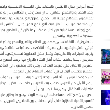
تتميز أعراس جبال الأطلس بالحفاظ على اللمسة الاطلسية واضح
زحف الحضارة والتقدم الثقافي الا ان سكان جبال الأطلس لا زالو م
تجد العرس عندهم فرصة لابراز جميع الفنون التي تعرف بها المنط
ﻓﻲ ﻣﻨﻄﻘﺔ ﻣﺮﻳﺮﺕ الأمازيغية، ﺍﻟﺘﻲ ﺗﻘﻊ ﻓﻮﻕ ﺟﺒﺎﻝ ﺍﻷﻃﻠﺲ ﺍﻟﻤﺘﻮ
الزوج زوجته المستقبلية من اختياره عكس ما كان في الماضي يخب
«ﻫﺪﻳﺔ » ﺍﻟﺨﻄﻮﺑﺔ ، ﻭﺗﺴﻤﻰ
ﺑﺎﻷﻣﺎﺯﻳﻐﻴﺔ « ﺍﻟﻨﻔﻘﺖ» ، ﻭ يصطحبون الحناء والتمر والسكر وخات
فيأتي الفقيه ليشهد على عملية « ﺃﻗﺎﺿﻊ» ، ﺑﻌﺪ ﻗﺮﺍﺀﺓ ﺍﻟﻔﺎﺗﺤﺔ ﻭ
ﻭﺗﺮﺩﻳﺪ ﺍﻟﻌﺒﺎﺭﺍﺕ ﺑﺎﻷﻣﺎﺯﻳﻐﻴﺔ. ﻭﺧﻼﻝ ﺣﻔﻞ ﺍﻟﺨﻄﻮﺑﺔ ﻧﻔﺴﻪ ﻳﺘﻌﻬﺪ ﺃﻫﻞ ﺍ
ﻟﻠﻌﺮﻳﺲ ، ﺑﻴﻨﻤﺎ ﻳﻌﺎﻫﺪ ﺍﻟﺸﺎﺏ ﺃﻫﻞ ﺍﻟﻔﺘﺎﺓ ﺑﺎﻟﺰﻭﺍﺝ ﺑﻬﺎ. ﻭﺑﻌﺪ ﺃﺳﺒﻮ
ﺍﻟﻌﺮﻭﺱ ﻟﻼﺗﻔﺎﻕ ﻋﻠﻰ ﻣﻮﻋﺪ ﺍﻟﺰﻓﺎﻑ ، ﻭﻗﺒﻞ ﺫﻟﻚ ﻳﺬﻫﺒﻮﻥ ﺇﻟﻰ ﺍﻟﻤﺄﺫﻭﻥ 
ﺍﻟﺘﺤﻀﻴﺮ ﻟﺤﻔﻼﺕ ﺍﻟﺰﻓﺎﻑ ﻓﻲ ﺃﻋﻘﺎﺏ ﺍﻻﺗﻔﺎﻕ ﻋﻠﻰ ﺍﻟﻤﻮﻋﺪ.
ﻗﺒﻞ ﻣﻮﻋﺪ ﺍﻟﻌﺮس ﺑﺜﻼﺛﺔ ﺃﻳﺎﻡ ، ﺗﻮﺟﻪ ﺇﺣﺪﻯ ﻗﺮﻳﺒﺎﺕ ﺍﻟﻌﺮﻳﺲ ﺩﻋﻮﺍﺕ 
ﺍﻟﻴﻮﻡ ﺍﻷﻭﻝ ﻣﻦ ﺍﻟﻌﺮﺱ ﺻﻮﺏ ﺑﻴﺖ ﺍﻟﻌﺮﻳﺲ ﺣﺎﻣﻼﺕ ﺑﻌﺾ ﺍﻟﻬﺪﺍﻳﺎ 
ﻣﺘﻄﻠﺒﺎﺕ ﺍﻻﺣﺘﻔﺎﻝ. ﻭﺑﺪﻭﺭﻫﺎ ، ﺗﺮﺣﺐ ﺑﻬﻦ ﺃﻡ
ﺍﻟﻌﺮﻳﺲ ﻭﺗﻀﻊ ﺗﻠﻚ ﺍﻟﻤﺴﺎﻋﺪﺍﺕ ﻓﻲ ﻭﺳﻂ ﺍﻟﺒﻴﺖ ، ﻭﻫﻮ ﻣﺎ ﻳﻄﻠﻖ ﻋﻠﻴﻪ 
ﺗﻘﺴﻴﻢ ﺍﻷﻋﺒﺎﺀ ﺍﻟﻤﻨﺰﻟﻴﺔ ﺧﻼﻝ ﺃﻳﺎﻡ ﺍﻻﺣﺘﻔﺎﻝ ﺑﻴﻦ ﺍﻟﻤﻘﺮﺑﻴﻦ ﻟﺘﺴﻬﻴﻞ ﺍﻟ
ﺑﻤﻌﻨﻰ ﺍﻟﺘﻌﺎﻭﻥ.