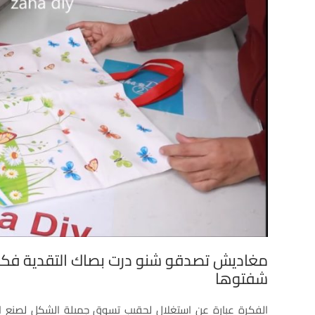
مغاديش تصدقو شنو درت بصاك التقدية فك
شفتوها
الفكرة عبارة عن استغلال لحقيب تسوق جميلة الشكل لصنع اك