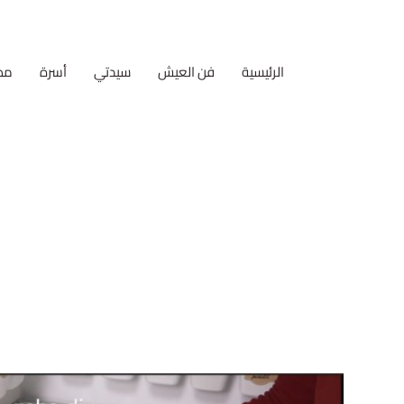
الرئيسية
فن العيش
سيدتي
أسرة
مط