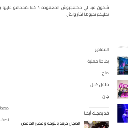
شكون فينا لي مكتعجبوش المعقودة ؟ كلنا كنحماقو عليها و
تخليكم تحبوها اكثر واكثر .
المقادير :
بطاطا مغلية
ملح
فلفل كحل
جبن
معدن
قد يعجبك أيضا
نصف ب
الدنجال مرقد بالثومة و عصير الحامض