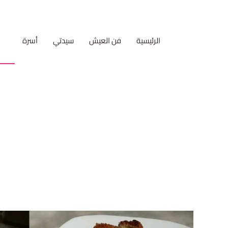
الرئيسية
فن العيش
سيدتي
أسرة
مط