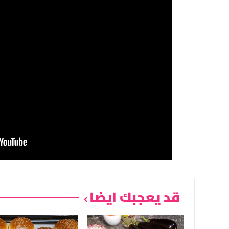
قد يعجبك ايضا