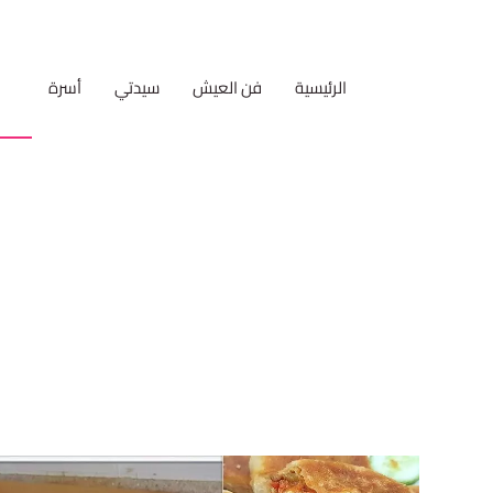
الرئيسية
فن العيش
سيدتي
أسرة
مط