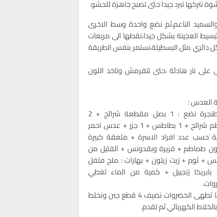
شوة نتركها تبرد جيدا حتى تصبح جاهزة للحشو.
والسميد الناعم،ثم نضع واحدة وسط الاخرى
تبسيط العجينة بشكل جيدا،نقطها الى مربعات
 دائري مثل البسطيلة،نستمر بنفس الطريقة
 على نار هادئة ،حتى تتقرمش وتاخد اللون
 العدس :
في طنجرة نضع : 1 بصل مقطعة شرائح + 2
طماطم شرائح + 1 بطاطس + 1 جزر + عدس احمر
ة حسب عدد افراد الاسرة + ملعقة كبيرة
 طماطم + قزبرة وبقدونس + القليل من
س + ثوم + زيت زيتون + بهارات : ملح فلفل
بابريكا زنجبيل + كمية من الماء تغطي
وات.
بعدما تطهى الخضروات نضيف 4 قطع جبن ونخلط
الخلاط الكهربائي ثم تقدم.