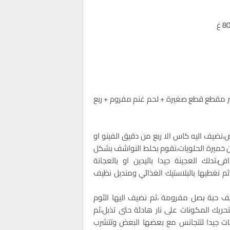
 مقطع قطع صغيرة + لحم غنم مفروم + ربع
وس من الدقيق الابيض،نضيف اليه كاس الا ربع من دقيق الفينو او
 خميرة الحلويات،نقوم بخلط النواشف بشكل
،تدلك العجينة جيدا باليدين او بالعجانة
،ثم نغطيها بالبلاستيك الغذائي ومنديل نظيف
ف حبة بصل مفرومة ،ثم نضيف اليها الثوم
ريك المكونات على نار هادئة حتى تذبل،ثم
نات جيدا لتتجانس مع بعضها البعض وتتشرب