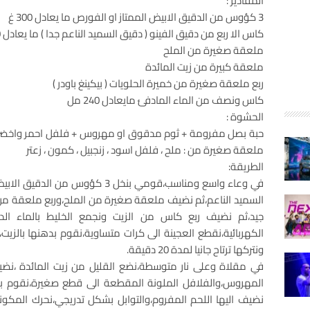
المقادير :
3 كؤوس من الدقيق الابيض الممتاز او الفورص ما يعادل 300 غ
كاس الا ربع من دقيق الفينو ( دقيق السميد الناعم جدا ) ما يعادل 80 غ
ملعقة صغيرة من الملح
ملعقة كبيرة من زيت المائدة
ربع ملعقة صغيرة من خميرة الحلويات ( بيكينغ باودر )
كاس ونصف من الماء المادفئ مايعادل 240 مل
الحشوة :
حبة بصل مفرومة + ثوم مدقوق او مهروس + فلفل احمر واخضر
ملعقة صغيرة من : ملح ، فلفل اسود ، زنجبيل ، كمون ، زعتر
الطريقة:
في وعاء واسع ومناسب،قومي بنخل 3 كؤ
السميد الناعم،ثم نضيف ملعقة صغيرة من الملح،وربع ملعقة من
جيد،ثم نضيف ربع كاس من الزيت ونجمع الخليط بالماء الدافئ
الكهربائية،نقطع العجينة الى كرات متساوية،نقوم بدهنها بالزيت
ونتركها ترتاح جانيا لمدة 20 دقيقة.
في مقلاة وعلى نار متوسطة،نضع القليل من زيت المائدة ،نضي
المهروس،والفلافل الملونة المقطعة الى قطع صغيرة،نقوم بتح
نضيف اليها اللحم المفروم،والتوابل بشكل تدريجي،نحرك المكو