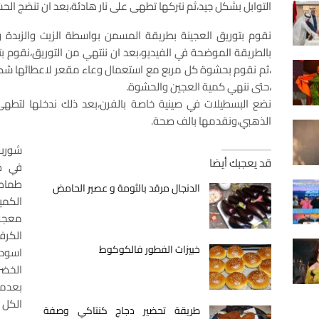
التوابل بشكل جيد،ثم نتركها تطهى على نار هادئة،بعد ان تنضج الح
نقوم بتوريق العجينة بطريقة المسمن بواسطة الزيت والزبدة 
بالطريقة الموضحة في الفيديو،بعد ان ننتهي من التوريق،نقوم ب
،ثم نقوم بحشوة كل مربع مع استعمال وعاء مقعر لاعطائها شكل
،حتى ننهي كمية العجين والحشوة.
نضع البسطيلات في صينية خاصة بالفرن،بعد ذلك ندخلها لتطهى
الذهبي،ونقدمها بالف صحة.
شوربة
قد يعجبك أيضا
الدنجال مرقد بالثومة و عصير الحامض
الكمي
معجون
الكرف
خبيزات الفطور فالكوكوط
اسود 
الخضر
الكل ب
طريقة تحضير دجاج كنتاكي وصفة