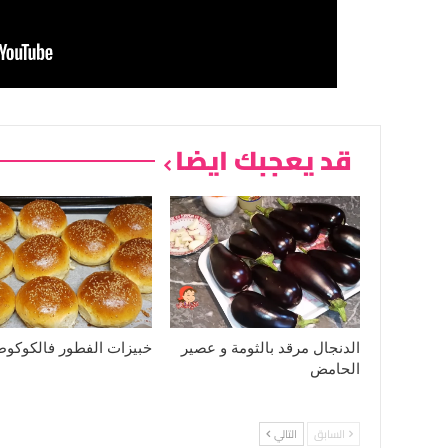
قد يعجبك ايضا
الدنجال مرقد بالثومة و عصير
خبيزات الفطور فالكوكوط
الحامض
السابق
التالي