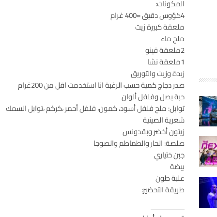
المكونات:
4كؤوس دقيق =400 غرام
ملعقة كبيرة زيت
ملح ماء
2ملعقة فينو
1ملعقة نشا
زبدة وزيت والتوريق
صدر دجاج كمية حسب الرغبة انا استخدمت اقل من 200غرام
حبة بصل وفلفل ألوان
توابل: ملح فلفل أسود، كمون، فلفل أحمر ،كركم ،توابل السمك
شعرية الصينية
زيتون أخضر وبقدونس
صلصة: الحار والطماطم والصوجا
جبن ختياري
بيضة
علبة طون
طريقة التحضير: