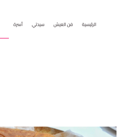
الرئيسية
فن العيش
سيدتي
أسرة
مط