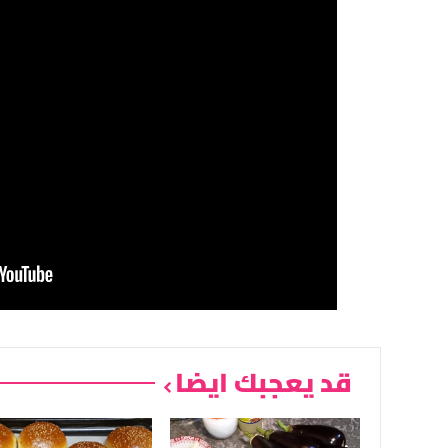
قد يعجبك ايضا