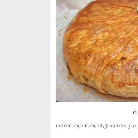
ة
 مورقة ومعمرة احسن من البسطيلة ب15 درهم دجاج فقط بمداق الحوت بلا حوت اقتصادية