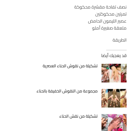
نصف تفاحة مقشرة محكوكة
تمرتين محكوكتين
عصير الليمون الحامض
ملعقة صغيرة أملو
الطريقة
قد يعجبك أيضا
تشكيلة من نقوش الحناء العصرية
مجموعة من النقوش الخفيفة بالحناء
تشكيلة من نقش الحناء