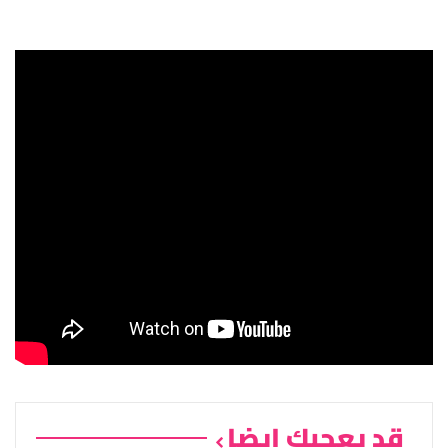
قد يعجبك ايضا