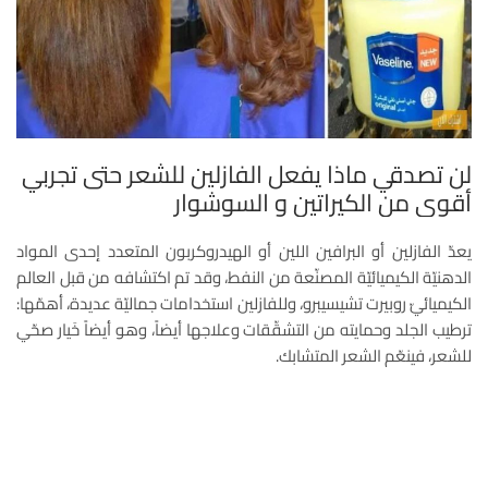
لن تصدقي ماذا يفعل الفازلين للشعر حتى تجربي
أقوى من الكيراتين و السوشوار
يعدّ الفازلين أو البرافين اللين أو الهيدروكربون المتعدد إحدى المواد
الدهنيّة الكيميائيّة المصنّعة من النفط، وقد تم اكتشافه من قبل العالم
الكيميائيّ روبيرت تشيسيبرو، وللفازلين استخدامات جماليّة عديدة، أهمّها:
ترطيب الجلد وحمايته من التشقّقات وعلاجها أيضاً، وهو أيضاً خَيار صحّي
للشعر، فينعّم الشعر المتشابك.