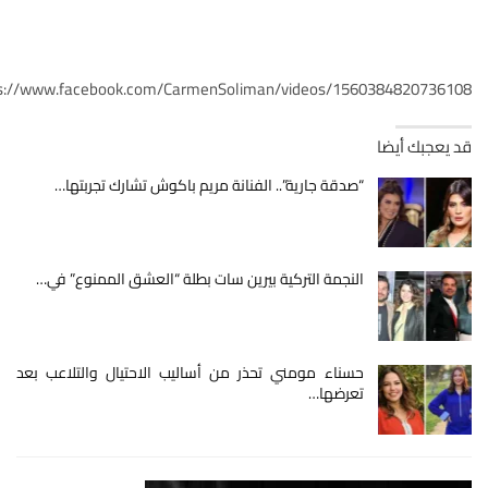
s://www.facebook.com/CarmenSoliman/videos/1560384820736108/
قد يعجبك أيضا
“صدقة جارية”.. الفنانة مريم باكوش تشارك تجربتها…
النجمة التركية بيرين سات بطلة “العشق الممنوع” في…
حسناء مومني تحذر من أساليب الاحتيال والتلاعب بعد
تعرضها…