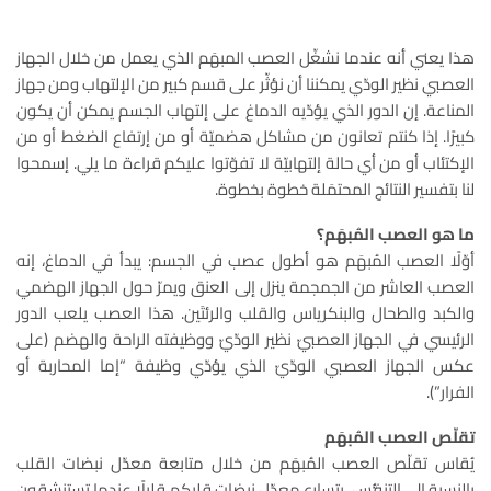
هذا يعني أنه عندما نشغّل العصب المبهَم الذي يعمل من خلال الجهاز
العصبي نظير الودّي يمكننا أن نؤثّر على قسم كبير من الإلتهاب ومن جهاز
المناعة. إن الدور الذي يؤدّيه الدماغ على إلتهاب الجسم يمكن أن يكون
كبيرًا. إذا كنتم تعانون من مشاكل هضميّة أو من إرتفاع الضغط أو من
الإكتئاب أو من أي حالة إلتهابيّة لا تفوّتوا عليكم قراءة ما يلي. إسمحوا
لنا بتفسير النتائج المحتمَلة خطوة بخطوة.
ما هو العصب المُبهَم؟
أوّلًا العصب المُبهَم هو أطول عصب في الجسم: يبدأ في الدماغ، إنه
العصب العاشر من الجمجمة ينزل إلى العنق ويمرّ حول الجهاز الهضمي
والكبد والطحال والبنكرياس والقلب والرئتَين. هذا العصب يلعب الدور
الرئيسي في الجهاز العصبيّ نظير الودّيّ ووظيفته الراحة والهضم (على
عكس الجهاز العصبي الودّيّ الذي يؤدّي وظيفة “إما المحاربة أو
الفرار”).
تقلّص العصب المُبهَم
يُقاس تقلّص العصب المُبهَم من خلال متابعة معدّل نبضات القلب
بالنسبة إلى التنفُّس. يتسارع معدّل نبضات قلبكم قليلًا عندما تستنشقون