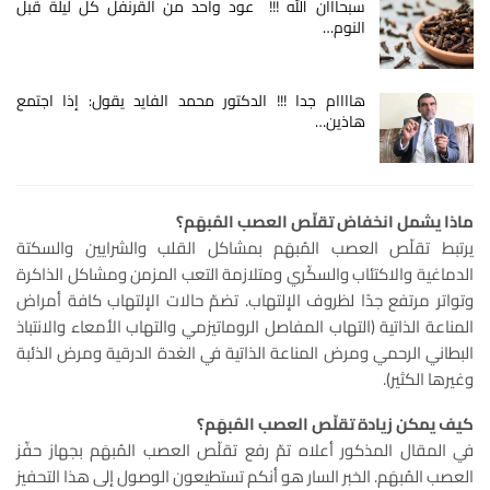
سبحااان الله !!! عود واحد من القرنفل كل ليلة قبل
النوم…
هاااام جدا !!! الدكتور محمد الفايد يقول: إذا اجتمع
هاذين…
ماذا يشمل انخفاض تقلّص العصب المُبهَم؟
يرتبط تقلّص العصب المُبهَم بمشاكل القلب والشرايين والسكتة
الدماغية والاكتئاب والسكّري ومتلازمة التعب المزمن ومشاكل الذاكرة
وتواتر مرتفع جدًا لظروف الإلتهاب. تضمّ حالات الإلتهاب كافة أمراض
المناعة الذاتية (التهاب المفاصل الروماتيزمي والتهاب الأمعاء والانتباذ
البطاني الرحمي ومرض المناعة الذاتية في الغدة الدرقية ومرض الذئبة
وغيرها الكثير).
كيف يمكن زيادة تقلّص العصب المُبهَم؟
في المقال المذكور أعلاه تمّ رفع تقلّص العصب المُبهَم بجهاز حفّز
العصب المُبهَم. الخبر السار هو أنكم تستطيعون الوصول إلى هذا التحفيز