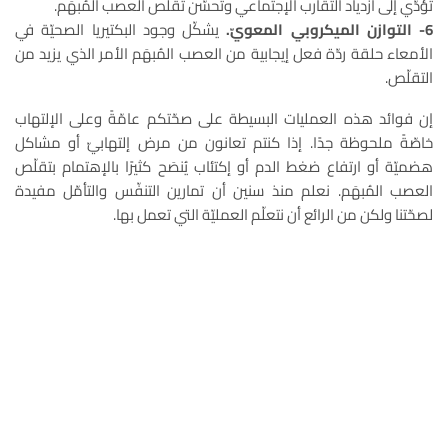
تؤدّي إلى ازدياد التقارب الإجتماعي وتحسّن تقلّص العصب المُبهَم.
6- التوازن الميكروبي المعويّ.
يشكّل وجود البكتيريا الصحيّة في
الأمعاء حلقة ردّة فعل إيجابية من العصب المُبهَم الأمر الذي يزيد من
التقلّص.
إن فوائد هذه العمليات البسيطة على صحّتكم عامّةً وعلى الإلتهاب
خاصّةً ملحوظة جدًا. إذا كنتم تعانون من مرض إلتهابيّ أو مشاكل
هضميّة أو ارتفاع ضغط الدم أو إكتئاب يُنصَح كثيرًا بالإهتمام بتقلّص
العصب المُبهَم. نعلم منذ سنين أن تمارين التنفّس والتأمّل مفيدة
لصحّتنا ولكن من الرائع أن نتعلّم العمليّة التي تعمل بها.