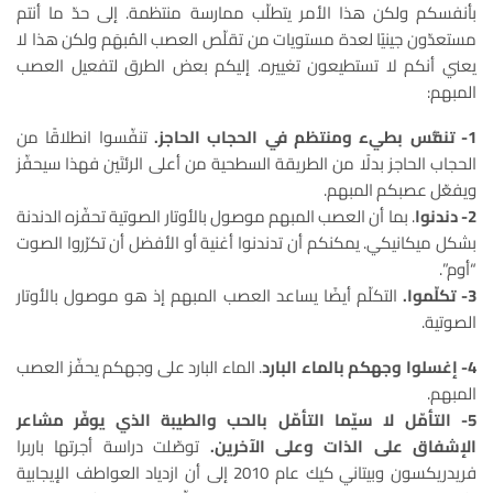
بأنفسكم ولكن هذا الأمر يتطلّب ممارسة منتظمة. إلى حدّ ما أنتم
مستعدّون جينيًا لعدة مستويات من تقلّص العصب المُبهَم ولكن هذا لا
يعني أنكم لا تستطيعون تغييره. إليكم بعض الطرق لتفعيل العصب
المبهم:
1- تنفُّس بطيء ومنتظم في الحجاب الحاجز.
تنفّسوا انطلاقًا من
الحجاب الحاجز بدلًا من الطريقة السطحية من أعلى الرئتَين فهذا سيحفّز
ويفعّل عصبكم المبهم.
2- دندنوا
. بما أن العصب المبهم موصول بالأوتار الصوتية تحفّزه الدندنة
بشكل ميكانيكي. يمكنكم أن تدندنوا أغنية أو الأفضل أن تكرّروا الصوت
“أوم”.
3- تكلّموا.
التكلّم أيضًا يساعد العصب المبهم إذ هو موصول بالأوتار
الصوتية.
4- إغسلوا وجهكم بالماء البارد
. الماء البارد على وجهكم يحفّز العصب
المبهم.
5- التأمّل لا سيّما التأمّل بالحب والطيبة الذي يوفّر مشاعر
الإشفاق على الذات وعلى الآخرين.
توصّلت دراسة أجرتها باربرا
فريدريكسون وبيتاني كيك عام 2010 إلى أن ازدياد العواطف الإيجابية