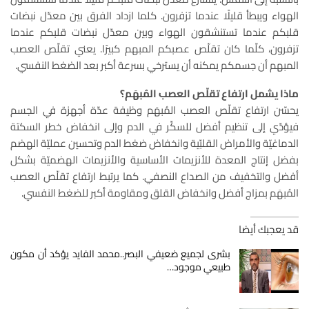
الهواء ويبطأ قليلًا عندما تزفرون. كلما ازداد الفرق بين معدّل نبضات
قلبكم عندما تستنشقون الهواء وبين معدّل نبضات قلبكم عندما
تزفرون، كلّما كان تقلّص عصبكم المبهم كبيرًا. يعني تقلّص العصب
المبهم أن جسمكم يمكنه أن يسترخي بسرعة أكبر بعد الضغط النفسي.
ماذا يشمل ارتفاع تقلّص العصب المُبهَم؟
يحسّن ارتفاع تقلّص العصب المُبهَم وظيفة عدّة أجهزة في الجسم
فيؤدّي إلى تنظيم أفضل للسكّر في الدم وإلى انخفاض خطر السكتة
الدماغيّة والأمراض القلبّية وانخفاض ضغط الدم وتحسين عمليّة الهضم
بفضل إنتاج المعدة للأنزيمات الأساسية والأنزيمات الهضميّة بشكل
أفضل والتخفيف من الصداع النصفي. كما يرتبط ارتفاع تقلّص العصب
المُبهَم بمزاج أفضل وانخفاض القلق ومقاومة أكبر للضغط النفسي.
قد يعجبك أيضا
بشرى لجميع ضعيفي البصر..محمد الفايد يؤكد أن مكون
طبيعي موجود…