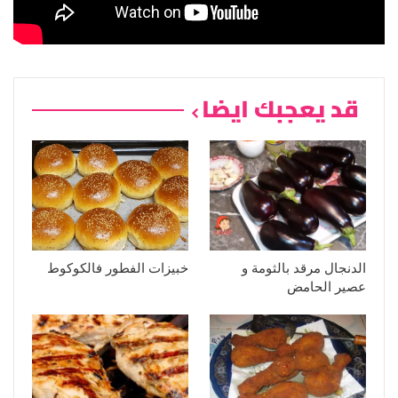
قد يعجبك ايضا
الدنجال مرقد بالثومة و
خبيزات الفطور فالكوكوط
عصير الحامض