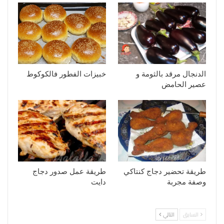
الدنجال مرقد بالثومة و
خبيزات الفطور فالكوكوط
عصير الحامض
طريقة تحضير دجاج كنتاكي
طريقة عمل صدور دجاج
وصفة مجربة
دايت
السابق
التالي