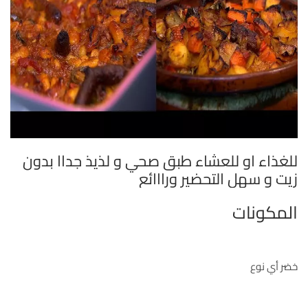
للغذاء او للعشاء طبق صحي و لذيذ جداا بدون
زيت و سهل التحضير ورااائع
المكونات
خضر أي نوع