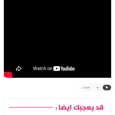
vip
للعشاء
قد يعجبك ايضا