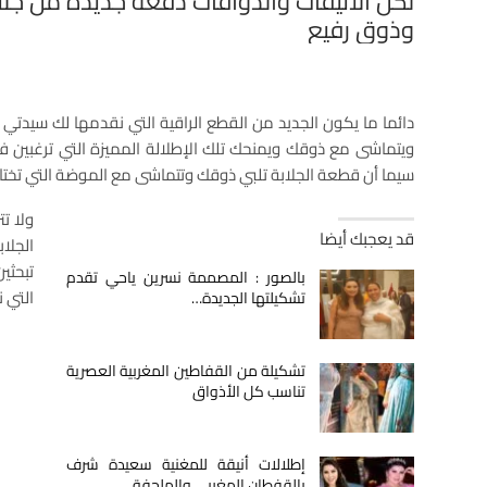
وذوق رفيع
دائما ما يكون الجديد من القطع الراقية التي نقدمها لك سيدتي
ويتماشى مع ذوقك ويمنحك تلك الإطلالة المميزة التي ترغبين فيه
سيما أن قطعة الجلابة تلبي ذوقك وتتماشى مع الموضة التي تختار
ولا ت
قد يعجبك أيضا
الجلا
تبحثي
بالصور : المصممة نسرين ياحي تقدم
التي ن
تشكيلتها الجديدة…
تشكيلة من القفاطين المغربية العصرية
تناسب كل الأذواق
إطلالات أنيقة للمغنية سعيدة شرف
بالقفطان المغربي والملحفة