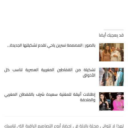
قد يعجبك أيضا
بالصور : المصممة نسرين ياحي تقدم تشكيلتها الجديدة…
تشكيلة من القفاطين المغربية العصرية تناسب كل
الأذواق
إطلالات أنيقة للمغنية سعيدة شرف بالقفطان المغربي
والملحفة
لهذا لا تتوانى مجلة يالالة في إحضار أروع التصاميم الراقية التي تناسبك