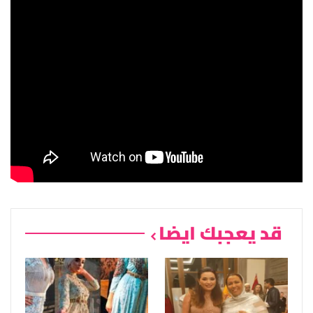
قد يعجبك ايضا