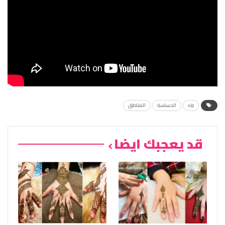
vip
الحساسة
المناطق
قد يعجبك ايضا