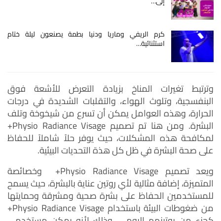
إلى…
كرم الريفي وماريا ودنيا بطمة يصنعون ليلة ختام
استثنائية…
وترتبط تغيرات المناخ بزيادة التعرض للأشعة فوق
البنفسجية، وتلوث الهواء، والتقلبات الشديدة في درجات
الحرارة، وهذه العوامل يمكن أن تسرع من شيخوخة وتلف
البشرة. ومن هنا تم تصميم Physio Radiance Visage+
لمكافحة هذه المشكلات، حيث يوفر حلاً شاملاً للحفاظ
على صحة البشرة في ظل كل هذة التحديات البيئية.
ويعد تصميم Physio Radiance Visage+ وخصائصة
المتميزة، إضافة مثالية لأي روتين عناية بالبشرة، حيث يسمح
للمستخدمين الحفاظ على بشرة صحية ومشرقة وحمايتها
من ضغوطات البيئة باستخدام Physio Radiance Visage+
كجزء من روتينهم اليومى، وذلك لأنه يمكن مستخدمي