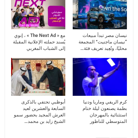
نيسان مصر تبدأ مبيعات
مع « The Next Ad » ، إنوي
“نيسان ماجنيت” المجمعة
يُسند حملته الإعلانية المقبلة
محليًا، وتُعِيد تعريف فئة…
إلى الشباب المغربي
كرم الريفي وماريا ودنيا
أبوظبي تحتفي بالذكرى
بطمة يصنعون ليلة ختام
السابعة والعشرين لعيد
استثنائية بالمهرجان
العرش المجيد بحضور سمو
المتوسطي للناظور
الشيخ زايد بن محمد…