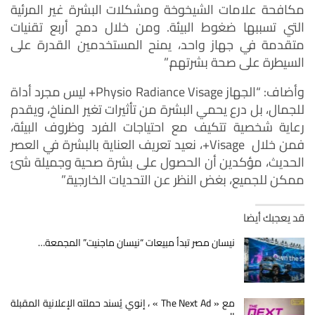
مكافحة علامات الشيخوخة ومشكلات البشرة غير المرئية
التي تسببها ضغوط البيئة. ومن خلال دمج أربع تقنيات
متقدمة في جهاز واحد، يمنح المستخدمين القدرة على
السيطرة على صحة بشرتهم.”
وأضاف: “الجهاز Physio Radiance Visage+ ليس مجرد أداة
للجمال، بل درع يحمي البشرة من تأثيرات تغير المناخ، ويقدم
رعاية شخصية تتكيف مع احتياجات الفرد وظروف البيئة،
فمن خلال Visage+، نعيد تعريف العناية بالبشرة في العصر
الحديث، مؤكدين أن الحصول على بشرة صحية وجميلة شئ
ممكن للجميع، بغض النظر عن التحديات الخارجية.”
قد يعجبك أيضا
نيسان مصر تبدأ مبيعات “نيسان ماجنيت” المجمعة…
مع « The Next Ad » ، إنوي يُسند حملته الإعلانية المقبلة