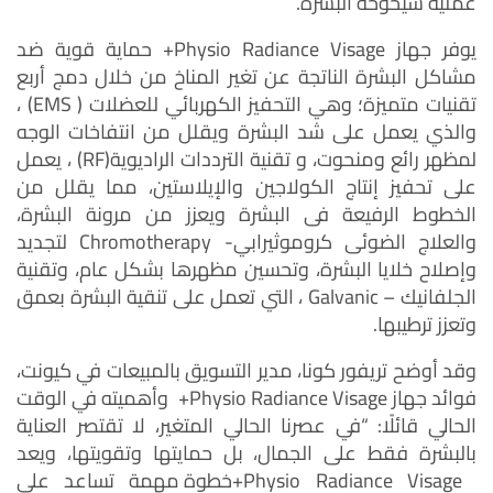
عملية شيخوخة البشرة.
يوفر جهاز Physio Radiance Visage+ حماية قوية ضد
مشاكل البشرة الناتجة عن تغير المناخ من خلال دمج أربع
تقنيات متميزة؛ وهي التحفيز الكهربائي للعضلات ( EMS) ،
والذي يعمل على شد البشرة ويقلل من انتفاخات الوجه
لمظهر رائع ومنحوت، و تقنية الترددات الراديوية(RF) ، يعمل
على تحفيز إنتاج الكولاجين والإيلاستين، مما يقلل من
الخطوط الرفيعة فى البشرة ويعزز من مرونة البشرة،
والعلاج الضوئى كروموثيرابي- Chromotherapy لتجديد
وإصلاح خلايا البشرة، وتحسين مظهرها بشكل عام، وتقنية
الجلفانيك – Galvanic ، التي تعمل على تنقية البشرة بعمق
وتعزز ترطيبها.
وقد أوضح تريفور كونا، مدير التسويق بالمبيعات في كيونت،
فوائد جهاز Physio Radiance Visage+ وأهميته في الوقت
الحالي قائلًا: “في عصرنا الحالي المتغير، لا تقتصر العناية
بالبشرة فقط على الجمال، بل حمايتها وتقويتها، ويعد
Physio Radiance Visage+خطوة مهمة تساعد على