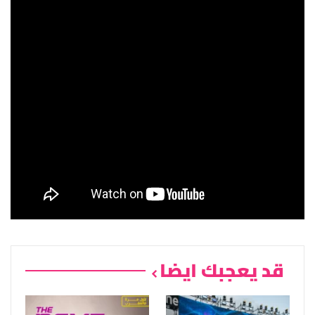
قد يعجبك ايضا