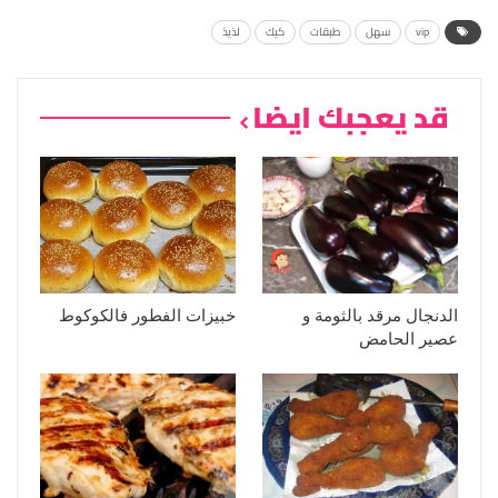
vip
سهل
طبقات
كيك
لذيذ
قد يعجبك ايضا
الدنجال مرقد بالثومة و
خبيزات الفطور فالكوكوط
عصير الحامض