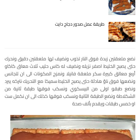
طريقة عمل صدور دجاج دايت
نضع ملعقتين زبدة فوق النار تذوب ونضيف لها ملعقتين دقيق ونحرك
حتى يصبح الخليط اصفر نزيله ونضيف له كاس حليب ثلاث معاق كاكاو
أربع معالق كبيرة سكر ملعقة فانيلا ونمزج المكونات الى ان تتجانس
ونضعها فوق ناؤ هادئة حتى يصبح الخليط سميكا مع التحريك نتركه يبرد
ونضع طبقو اولى من البيسكوي ونسكب فوقها طبقة ثانية من
الشكلاطة ونضع الطبقة الثانية ونسكب فوقها كذلك الى ان نكمل ست
او خمس طبقات ويقدم بألف صحة