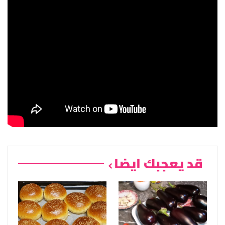
قد يعجبك ايضا