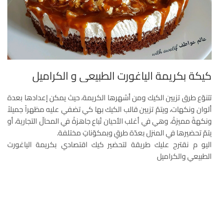
كيكة بكريمة الياغورت الطبيعي و الكراميل
تتنوّع طرق تزيين الكيك ومن أشهرها الكريمة، حيث يمكن إعدادها بعدة
ألوان ونكهات، ويتمّ تزيين قالب الكيك بها كي تضفي عليه مظهراً جميلاً
ونكهةً مميزةً، وهي في أغلب الأحيان تُباع جاهزةً في المحالّ التجارية، أو
يتمّ تحضيرها في المنزل بعدّة طرقٍ وبمكوّناتٍ مختلفة.
اليو م نقترح عليك طريقة لتحضير كيك اقتصادي بكريمة الياغورت
الطبيعي والكراميل