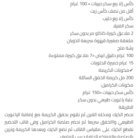
كأس إلا ربع سكر حبيبات = 100 غرام
أقل من نصف كأس زيت
كأس إلا ربع حليب
سكر الفنيلا
2 ملاعق كبيرة كاكاو مر بدون سكر
ملعقة صغيرة قهوة سريعة الذوبان
رشة ملح
100 غرام دقيق ابيض =7 ملاعق كبيرة مملوءة
15 غرام خميرة الحلويات
✔مكونات الكريمة:
200 مل كريمة الخفق السائلة
مكونات الكراميل:
كأس سكر حبيبات =150 غرام
علبة ياغورت طبيعي بدون سكر
الطريقة
نحضر الكيك وندخله الفرن ثم نقوم بخفق الكريمة مغ إضافة الياغورت
الطبيعي واالخفق سريعا ثم نحضر صلصة الكراميل وفي قالب التحضير
نقطع الكيك على مقياس القالب ثم نضع الكيك وبعدها الكريمة ونزين
بالصلصة والفواكه الجافة حسب المتوفر…