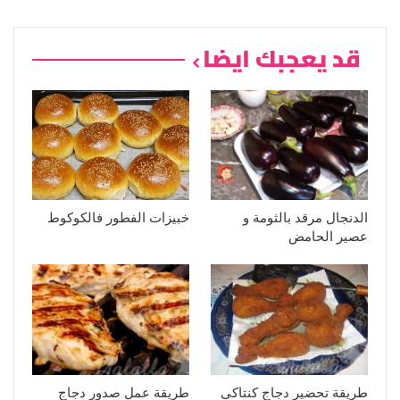
قد يعجبك ايضا
الدنجال مرقد بالثومة و
خبيزات الفطور فالكوكوط
عصير الحامض
طريقة تحضير دجاج كنتاكي
طريقة عمل صدور دجاج