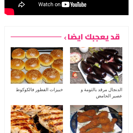
قد يعجبك ايضا
الدنجال مرقد بالثومة و
خبيزات الفطور فالكوكوط
عصير الحامض