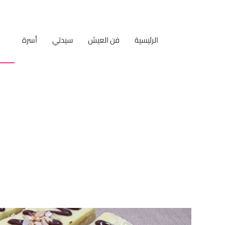
الرئيسية
فن العيش
سيدتي
أسرة
مط