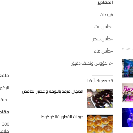
المقادير
4بيضات
+كأس زيت
+كأس سكر
+كأس ماء
+2 كؤوس ونصف دقيق
ملقعة
قد يعجبك أيضا
البكين با
الدنجال مرقد بالثومة و عصير الحامض
+حبة 
مقادي
خبيزات الفطور فالكوكوط