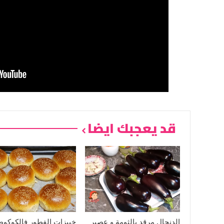
قد يعجبك ايضا
الدنجال مرقد بالثومة و عصير
خبيزات الفطور فالكوكوط