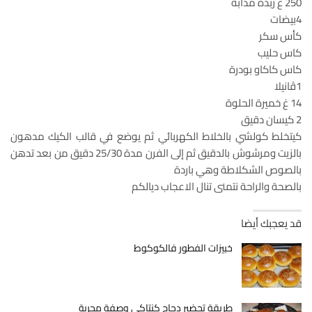
250 غ زبدة مدابة
4بيضات
كأس سكر
كاس حليب
كاس كاكاو بودرة
1ڤانيلا
14 غ خميرة الحلوة
2 كيسان دقيق
كيتخلط كولشي بالخلاط الكهربائي ثم يوضع في قالب الكيك مدهون
بالزيت ومرشوش بالدقيق ثم إلى الفرن مدة 25/30 دقيق من بعد تدهن
بالصوص الشكلاطة وهي باردة
بالصحة والراحة نتمنى تنال الاعجاب ديالكم
قد يعجبك أيضا
خبيزات الفطور فالكوكوط
طريقة تحضير دجاج كنتاكي وصفة مجربة