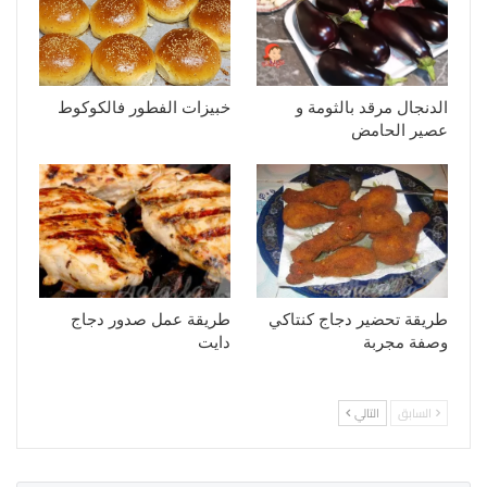
الدنجال مرقد بالثومة و
خبيزات الفطور فالكوكوط
عصير الحامض
طريقة تحضير دجاج كنتاكي
طريقة عمل صدور دجاج
وصفة مجربة
دايت
السابق
التالي