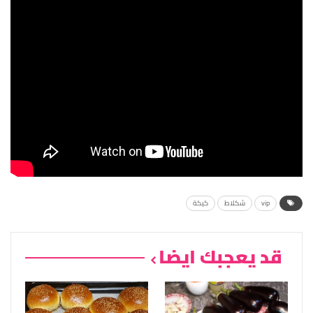
vip
شكلاط
كيكة
قد يعجبك ايضا