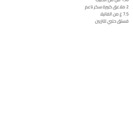
2 ملاعق كبيرة سكر ناعم
7.5 غ من الفانيلا
فستق حلبي للتزيين