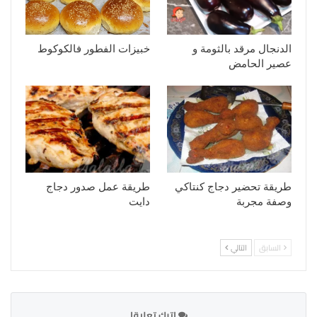
الدنجال مرقد بالثومة و
خبيزات الفطور فالكوكوط
عصير الحامض
طريقة تحضير دجاج كنتاكي
طريقة عمل صدور دجاج
وصفة مجربة
دايت
السابق
التالي
اترك تعليقا