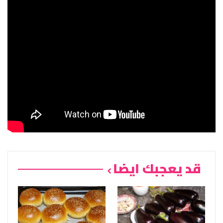
قد يعجبك ايضا