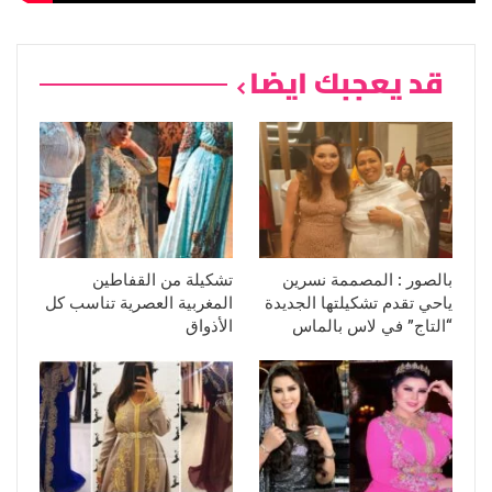
قد يعجبك ايضا
بالصور : المصممة نسرين
تشكيلة من القفاطين
ياحي تقدم تشكيلتها الجديدة
المغربية العصرية تناسب كل
“التاج” في لاس بالماس
الأذواق