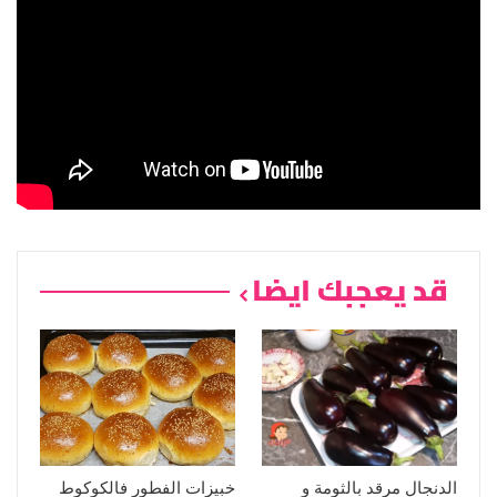
قد يعجبك ايضا
الدنجال مرقد بالثومة و
خبيزات الفطور فالكوكوط